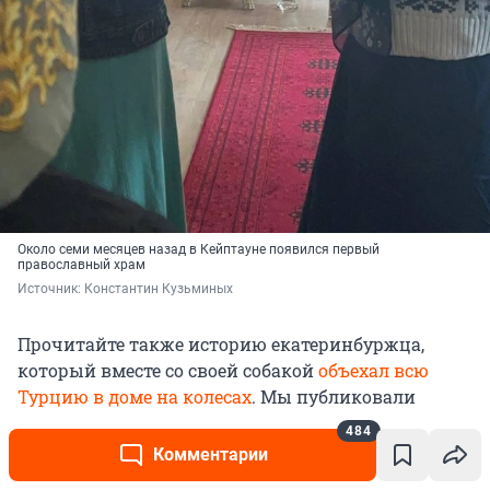
Около семи месяцев назад в Кейптауне появился первый
православный храм
Источник: 
Константин Кузьминых
Прочитайте также историю екатеринбуржца,
который вместе со своей собакой
объехал всю
Турцию в доме на колесах
. Мы публиковали
историю семьи из России, сбежавшую в Индию
, и
484
рассказ парня, который успел пожить в шести
Комментарии
странах после начала спецоперации.