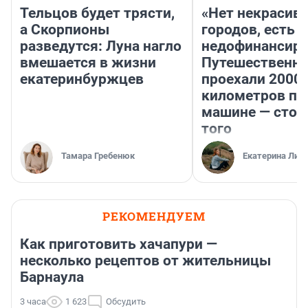
Тельцов будет трясти,
«Нет некрасив
а Скорпионы
городов, есть
разведутся: Луна нагло
недофинансиро
вмешается в жизни
Путешественн
екатеринбуржцев
проехали 2000
километров по 
машине — стои
того
Тамара Гребенюк
Екатерина Лит
РЕКОМЕНДУЕМ
Как приготовить хачапури —
несколько рецептов от жительницы
Барнаула
3 часа
1 623
Обсудить