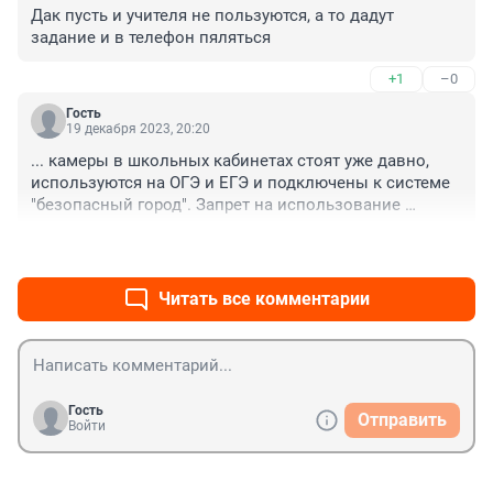
Дак пусть и учителя не пользуются, а то дадут 
задание и в телефон пяляться
+1
–0
Гость
19 декабря 2023, 20:20
... камеры в школьных кабинетах стоят уже давно, 
используются на ОГЭ и ЕГЭ и подключены к системе 
"безопасный город". Запрет на использование 
смартфонов оправдан - т.к. внимание дитя все 
+1
–0
поглощено просмотром тик-тока и другого контента 
18+ от 5 часов в день (посмотрите на смарте своего 
диточки сколько часиков он в сутки проводит в сети 
Читать все комментарии
и на каких сайтах))) А если хотите быть с ребеночком 
на связи - купите ему кнопочный мобильник и 
созванивайтесь во внеурочное время))) и глазки их 
проверяйте у офтальмолога, хотя бы 1 раз в год...
Гость
Отправить
Войти