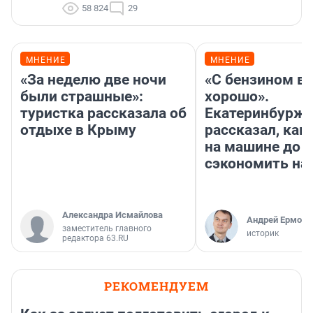
58 824
29
МНЕНИЕ
МНЕНИЕ
«За неделю две ночи
«С бензином вс
были страшные»:
хорошо».
туристка рассказала об
Екатеринбурж
отдыхе в Крыму
рассказал, как
на машине до К
сэкономить на
Александра Исмайлова
Андрей Ермоле
заместитель главного
историк
редактора 63.RU
РЕКОМЕНДУЕМ