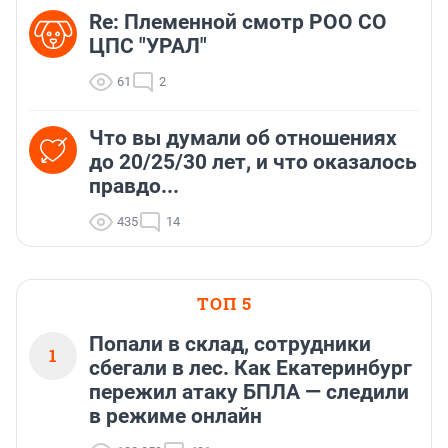
Re: Племеннoй смoтр РOO CO
ЦПС "УРАЛ"
61
2
Что вы думали об отношениях
до 20/25/30 лет, и что оказалось
правдо...
435
14
ТОП 5
Попали в склад, сотрудники
1
сбегали в лес. Как Екатеринбург
пережил атаку БПЛА — следили
в режиме онлайн