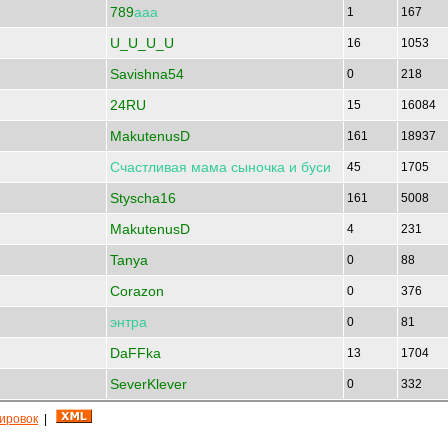
789
ааа
1
167
U_U_U_U
16
1053
Savishna54
0
218
24RU
15
16084
MakutenusD
161
18937
Счастливая
мама
сыночка
и
буси
45
1705
Styscha16
161
5008
MakutenusD
4
231
Tanya
0
88
Corazon
0
376
энтра
0
81
DaFFka
13
1704
SeverKlever
0
332
кировок
|