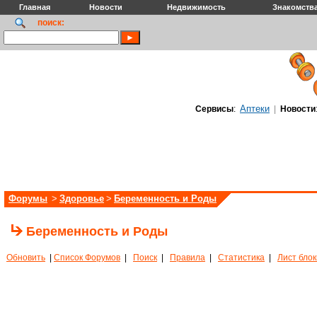
Главная
Новости
Недвижимость
Знакомств
поиск:
Аптеки
Сервисы
:
|
Новости
Форумы
>
Здоровье
>
Беременность и Роды
Беременность и Роды
Обновить
|
Список Форумов
|
Поиск
|
Правила
|
Статистика
|
Лист бло