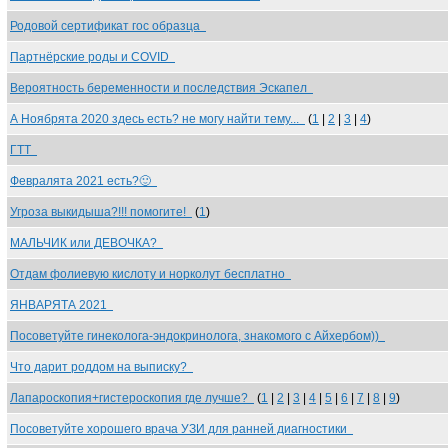
Родовой сертификат гос образца
Партнёрские роды и COVID
Вероятность беременности и последствия Эскапел
А Ноябрята 2020 здесь есть? не могу найти тему...
(
1
|
2
|
3
|
4
)
ГТТ
Февралята 2021 есть?🙂
Угроза выкидыша?!!! помогите!
(
1
)
МАЛЬЧИК или ДЕВОЧКА?
Отдам фолиевую кислоту и норколут бесплатно
ЯНВАРЯТА 2021
Посоветуйте гинеколога-эндокринолога, знакомого с Айхербом))
Что дарит роддом на выписку?
Лапароскопия+гистероскопия где лучше?
(
1
|
2
|
3
|
4
|
5
|
6
|
7
|
8
|
9
)
Посоветуйте хорошего врача УЗИ для ранней диагностики