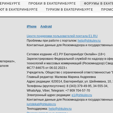
ТЕРИНБУРГЕ
ПРОБКИ В ЕКАТЕРИНБУРГЕ
ФОРУМЫ В ЕКАТ
ЮТ В ЕКАТЕРИНБУРГЕ
ТУРИЗМ В ЕКАТЕРИНБУРГЕ
ПРОМО
iPhone
Android
Центр поддержки пользователей портала E1.RU
Проблемы при работе с порталом:
help@shkulev.ru
Контактные данные для Роскомнадзора и государственных
Сетевое издание «Е1.РУ Екатеринбург Онлайн» (18+)
Зарегистрировано Федеральной службой по надзору в сф
материал»,
технологий и массовых коммуникаций (Роскомнадзор) Свид
дателя
ФС77-84675 от 06.02.2023 г.
Учредитель: Общество с ограниченной ответственность
Главный редактор: Малкова Марина Андреевна
Адрес редакции: 620014, Екатеринбург, ул. Шейнкмана, 10, 
Телефоны (круглосуточно): 8 (343) 379-49-95, 34-555-34,
WhatsApp, Viber, Telegram: +7 909 704-57-70
Электронный адрес редакции:
e1@shkulev.ru
Контактные данные для Роскомнадзора и государственных
juristekat@shkulev.ru
Техподдержка:
help@shkulev.ru