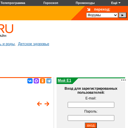
Телепрограмма
Гороскоп
Промокоды
Ещё
переход:
ь и роды
Детское здоровье
,
Мой E1
Вход для зарегистрированных
пользователей:
E-mail:
Пароль: