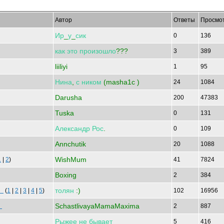
Автор
Ответы
Просмо
Ир
_
у
_
сик
0
136
как
это
произошло
???
3
389
liiliyi
1
95
Нина
,
с
ником
(masha1c )
24
1084
Darusha
200
47383
Tuska
0
131
Александр
Рос
.
0
109
Annchutik
20
1088
WishMum
1
|
2
)
41
7824
Boxing
2
384
толян
:)
 п
(
1
|
2
|
3
|
4
|
5
)
102
16956
SchastlivayaMamaMaxima
с
2
887
Рыжее
не
бывает
5
416