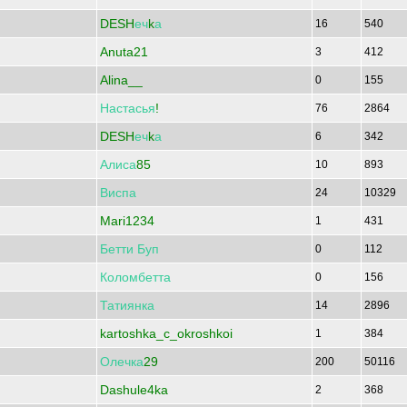
DESH
еч
k
а
16
540
Anuta21
3
412
Alina__
0
155
Настасья
!
76
2864
DESH
еч
k
а
6
342
Алиса
85
10
893
Виспа
24
10329
Mari1234
1
431
Бетти
Буп
0
112
Коломбетта
0
156
Татиянка
14
2896
kartoshka_c_okroshkoi
1
384
Олечка
29
200
50116
Dashule4ka
2
368