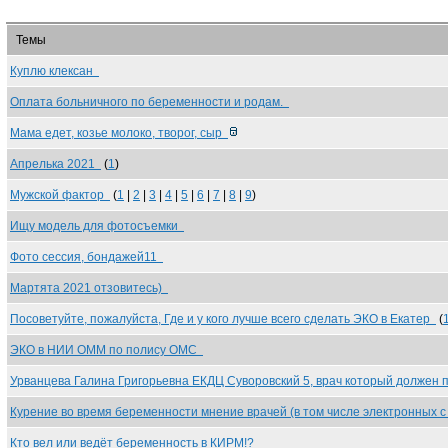
Темы
Куплю клексан
Оплата больничного по беременности и родам.
Мама едет, козье молоко, творог, сыр
Апрелька 2021
(
1
)
Мужской фактор
(
1
|
2
|
3
|
4
|
5
|
6
|
7
|
8
|
9
)
Ищу модель для фотосъемки
Фото сессия, бондажей11
Мартята 2021 отзовитесь)
Посоветуйте, пожалуйста, Где и у кого лучше всего сделать ЭКО в Екатер
(
ЭКО в НИИ ОММ по полису ОМС
Урванцева Галина Григорьевна ЕКДЦ Суворовский 5, врач который должен
Курение во время беременности мнение врачей (в том числе электронных 
Кто вел или ведёт беременность в КИРМ!?