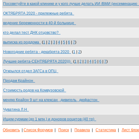
Посоветуйте в какой клинике и у кого лучше делать ИИ /ВМИ (инсеминацию
ОКТЯБРЯТА 2020 - прилежные ребята
ведение беременности в 40-й больнице
кто делал тест ДНК отцовство?
выписка из роддома
(
1
|
2
|
3
|
4
|
5
|
6
|
7
)
Новогодние ребята - декабрята 2020
(
1
|
2
)
Лучшие ребята-СЕНТЯБРЯТА 2020)))
(
1
|
2
|
3
|
4
|
5
|
6
|
7
)
Открылся отдел ЗАГСа в ОПЦ
Продам Крайнон
Стоимость родов на Комвузовской
меняю Крайон 9 шт на клексан , дивигель , дюфастон
Чуватина Л.Н
Ищем сурмам (до 1 млн.) и доноров ооцитов (40 тр)
Обновить
|
Список Форумов
|
Поиск
|
Правила
|
Статистика
|
Лист бло