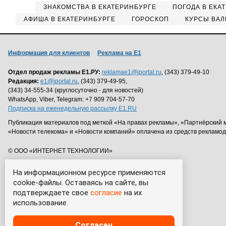
ЗНАКОМСТВА В ЕКАТЕРИНБУРГЕ
ПОГОДА В ЕКА
АФИША В ЕКАТЕРИНБУРГЕ
ГОРОСКОП
КУРСЫ ВАЛ
Информация для клиентов
Реклама на Е1
Отдел продаж рекламы Е1.РУ:
reklamae1@iportal.ru
, (343) 379-49-10
Редакция:
e1@iportal.ru
, (343) 379-49-95,
(343) 34-555-34 (круглосуточно - для новостей)
WhatsApp, Viber, Telegram: +7 909 704-57-70
Подписка на еженедельную рассылку E1.RU
Публикация материалов под меткой «На правах рекламы», «Партнёрский 
«Новости телекома» и «Новости компаний» оплачена из средств рекламо
© ООО «ИНТЕРНЕТ ТЕХНОЛОГИИ»
На информационном ресурсе применяются
cookie-файлы. Оставаясь на сайте, вы
подтверждаете свое
согласие
на их
использование.
Согласен