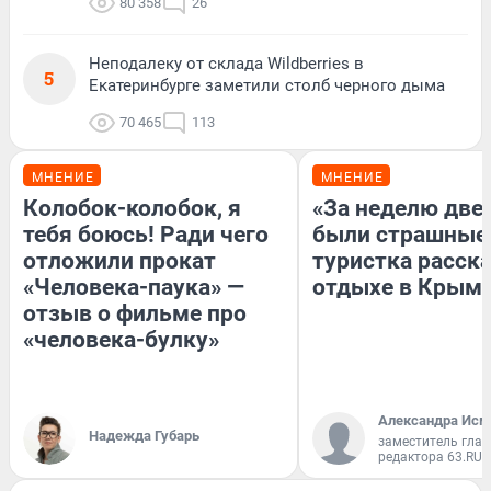
80 358
26
Неподалеку от склада Wildberries в
5
Екатеринбурге заметили столб черного дыма
70 465
113
МНЕНИЕ
МНЕНИЕ
Колобок-колобок, я
«За неделю две
тебя боюсь! Ради чего
были страшные
отложили прокат
туристка расска
«Человека-паука» —
отдыхе в Крым
отзыв о фильме про
«человека-булку»
Александра Исм
Надежда Губарь
заместитель глав
редактора 63.RU