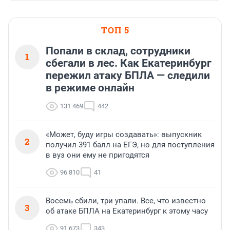
ТОП 5
Попали в склад, сотрудники
1
сбегали в лес. Как Екатеринбург
пережил атаку БПЛА — следили
в режиме онлайн
131 469
442
«Может, буду игры создавать»: выпускник
2
получил 391 балл на ЕГЭ, но для поступления
в вуз они ему не пригодятся
96 810
41
Восемь сбили, три упали. Все, что известно
3
об атаке БПЛА на Екатеринбург к этому часу
91 673
343