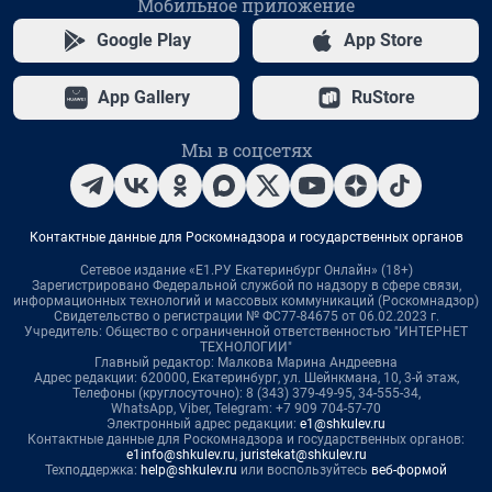
Мобильное приложение
Google Play
App Store
App Gallery
RuStore
Мы в соцсетях
Контактные данные для Роскомнадзора и государственных органов
Сетевое издание «Е1.РУ Екатеринбург Онлайн» (18+)
Зарегистрировано Федеральной службой по надзору в сфере связи,
информационных технологий и массовых коммуникаций (Роскомнадзор)
Свидетельство о регистрации № ФС77-84675 от 06.02.2023 г.
Учредитель: Общество с ограниченной ответственностью "ИНТЕРНЕТ
ТЕХНОЛОГИИ"
Главный редактор: Малкова Марина Андреевна
Адрес редакции: 620000, Екатеринбург, ул. Шейнкмана, 10, 3-й этаж,
Телефоны (круглосуточно): 8 (343) 379-49-95, 34-555-34,
WhatsApp, Viber, Telegram: +7 909 704-57-70
Электронный адрес редакции:
e1@shkulev.ru
Контактные данные для Роскомнадзора и государственных органов:
e1info@shkulev.ru
,
juristekat@shkulev.ru
Техподдержка:
help@shkulev.ru
или воспользуйтесь
веб-формой