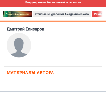
Введен режим беспилотной опасности
Стильные уралочки Академического
Режим б
Дмитрий Елизаров
МАТЕРИАЛЫ АВТОРА