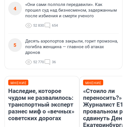
«Они сами полполя передавили». Как
4
прошел суд над бизнесменом, задержанным
после избиения и смерти ученого
52 830
654
Десять аэропортов закрыли, горит промзона,
5
погибла женщина — главное об атаках
дронов
52 770
36
МНЕНИЕ
МНЕНИЕ
Наследие, которое
«Стоило ли
чудом не развалилось:
переносить?»
транспортный эксперт
Журналист E1.
разнес миф о «вечных»
провальном р
советских дорогах
сдвинуть День
Екатеринбурга 