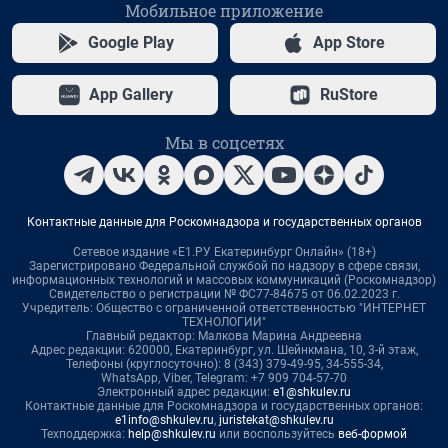
Мобильное приложение
Google Play
App Store
App Gallery
RuStore
Мы в соцсетях
Контактные данные для Роскомнадзора и государственных органов
Сетевое издание «Е1.РУ Екатеринбург Онлайн» (18+)
Зарегистрировано Федеральной службой по надзору в сфере связи,
информационных технологий и массовых коммуникаций (Роскомнадзор)
Свидетельство о регистрации № ФС77-84675 от 06.02.2023 г.
Учредитель: Общество с ограниченной ответственностью "ИНТЕРНЕТ
ТЕХНОЛОГИИ"
Главный редактор: Малкова Марина Андреевна
Адрес редакции: 620000, Екатеринбург, ул. Шейнкмана, 10, 3-й этаж,
Телефоны (круглосуточно): 8 (343) 379-49-95, 34-555-34,
WhatsApp, Viber, Telegram: +7 909 704-57-70
Электронный адрес редакции:
e1@shkulev.ru
Контактные данные для Роскомнадзора и государственных органов:
e1info@shkulev.ru
,
juristekat@shkulev.ru
Техподдержка:
help@shkulev.ru
или воспользуйтесь
веб-формой