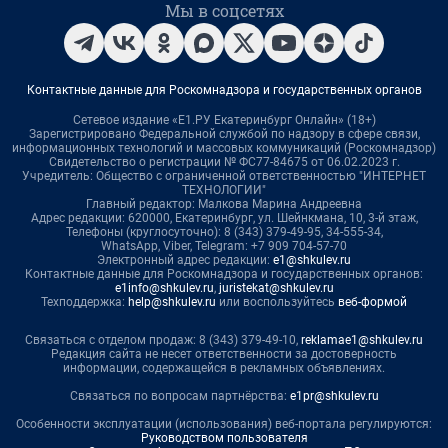
Мы в соцсетях
Контактные данные для Роскомнадзора и государственных органов
Сетевое издание «Е1.РУ Екатеринбург Онлайн» (18+)
Зарегистрировано Федеральной службой по надзору в сфере связи,
информационных технологий и массовых коммуникаций (Роскомнадзор)
Свидетельство о регистрации № ФС77-84675 от 06.02.2023 г.
Учредитель: Общество с ограниченной ответственностью "ИНТЕРНЕТ
ТЕХНОЛОГИИ"
Главный редактор: Малкова Марина Андреевна
Адрес редакции: 620000, Екатеринбург, ул. Шейнкмана, 10, 3-й этаж,
Телефоны (круглосуточно): 8 (343) 379-49-95, 34-555-34,
WhatsApp, Viber, Telegram: +7 909 704-57-70
Электронный адрес редакции:
e1@shkulev.ru
Контактные данные для Роскомнадзора и государственных органов:
e1info@shkulev.ru
,
juristekat@shkulev.ru
Техподдержка:
help@shkulev.ru
или воспользуйтесь
веб-формой
Связаться с отделом продаж: 8 (343) 379-49-10,
reklamae1@shkulev.ru
Редакция сайта не несет ответственности за достоверность
информации, содержащейся в рекламных объявлениях.
Связаться по вопросам партнёрства:
e1pr@shkulev.ru
Особенности эксплуатации (использования) веб-портала регулируются:
Руководством пользователя