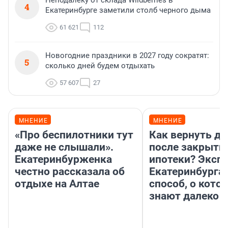
Неподалеку от склада Wildberries в
4
Екатеринбурге заметили столб черного дыма
61 621
112
Новогодние праздники в 2027 году сократят:
5
сколько дней будем отдыхать
57 607
27
МНЕНИЕ
МНЕНИЕ
«Про беспилотники тут
Как вернуть де
даже не слышали».
после закрыти
Екатеринбурженка
ипотеки? Экспе
честно рассказала об
Екатеринбурга 
отдыхе на Алтае
способ, о кото
знают далеко н