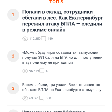
ТОП 5
Попали в склад, сотрудники
1
сбегали в лес. Как Екатеринбург
пережил атаку БПЛА — следили
в режиме онлайн
112 259
449
«Может, буду игры создавать»: выпускник
2
получил 391 балл на ЕГЭ, но для поступления
в вуз они ему не пригодятся
95 519
40
Восемь сбили, три упали. Все, что известно
3
об атаке БПЛА на Екатеринбург к этому часу
63 661
300