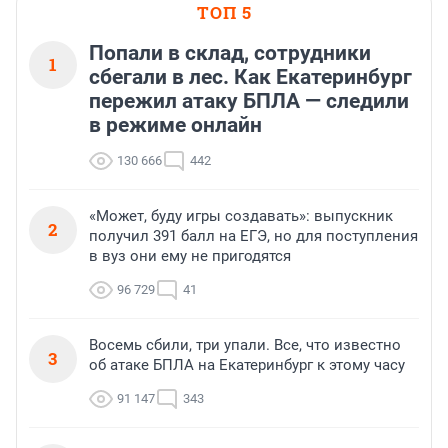
ТОП 5
Попали в склад, сотрудники
1
сбегали в лес. Как Екатеринбург
пережил атаку БПЛА — следили
в режиме онлайн
130 666
442
«Может, буду игры создавать»: выпускник
2
получил 391 балл на ЕГЭ, но для поступления
в вуз они ему не пригодятся
96 729
41
Восемь сбили, три упали. Все, что известно
3
об атаке БПЛА на Екатеринбург к этому часу
91 147
343