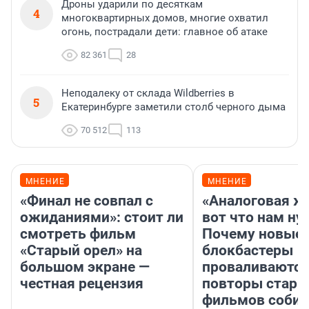
Дроны ударили по десяткам
4
многоквартирных домов, многие охватил
огонь, пострадали дети: главное об атаке
82 361
28
Неподалеку от склада Wildberries в
5
Екатеринбурге заметили столб черного дыма
70 512
113
МНЕНИЕ
МНЕНИЕ
«Финал не совпал с
«Аналоговая ж
ожиданиями»: стоит ли
вот что нам ну
смотреть фильм
Почему новые
«Старый орел» на
блокбастеры
большом экране —
проваливаются,
честная рецензия
повторы стары
фильмов соби