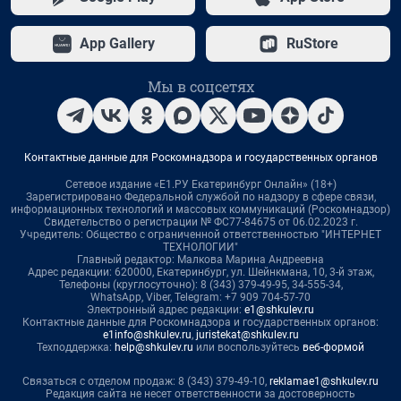
App Gallery
RuStore
Мы в соцсетях
Контактные данные для Роскомнадзора и государственных органов
Сетевое издание «Е1.РУ Екатеринбург Онлайн» (18+)
Зарегистрировано Федеральной службой по надзору в сфере связи,
информационных технологий и массовых коммуникаций (Роскомнадзор)
Свидетельство о регистрации № ФС77-84675 от 06.02.2023 г.
Учредитель: Общество с ограниченной ответственностью "ИНТЕРНЕТ
ТЕХНОЛОГИИ"
Главный редактор: Малкова Марина Андреевна
Адрес редакции: 620000, Екатеринбург, ул. Шейнкмана, 10, 3-й этаж,
Телефоны (круглосуточно): 8 (343) 379-49-95, 34-555-34,
WhatsApp, Viber, Telegram: +7 909 704-57-70
Электронный адрес редакции:
e1@shkulev.ru
Контактные данные для Роскомнадзора и государственных органов:
e1info@shkulev.ru
,
juristekat@shkulev.ru
Техподдержка:
help@shkulev.ru
или воспользуйтесь
веб-формой
Связаться с отделом продаж: 8 (343) 379-49-10,
reklamae1@shkulev.ru
Редакция сайта не несет ответственности за достоверность