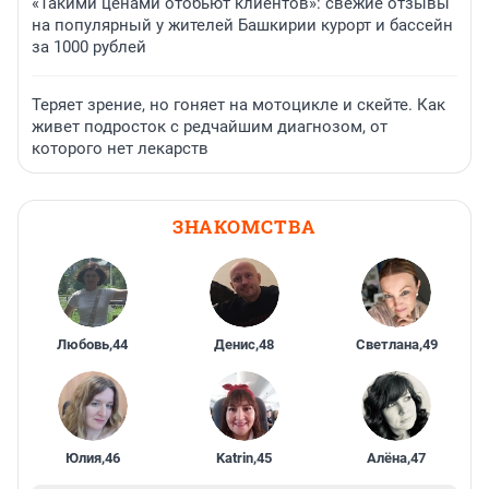
«Такими ценами отобьют клиентов»: свежие отзывы
на популярный у жителей Башкирии курорт и бассейн
за 1000 рублей
Теряет зрение, но гоняет на мотоцикле и скейте. Как
живет подросток с редчайшим диагнозом, от
которого нет лекарств
ЗНАКОМСТВА
Любовь
,
44
Денис
,
48
Светлана
,
49
Юлия
,
46
Katrin
,
45
Алёна
,
47