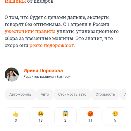
машины
от дилеров.
О том, что будет с ценами дальше, эксперты
говорят без оптимизма. С 1 апреля в России
ужесточили правила
уплаты утилизационного
сбора за ввезенные машины. Это значит, что
скоро они
резко подорожают
.
Ирина Порозова
Редактор раздела «Бизнес»
Автомобиль
Авто
Стоимость авто
Стоимость
Авт
3
13
2
11
5