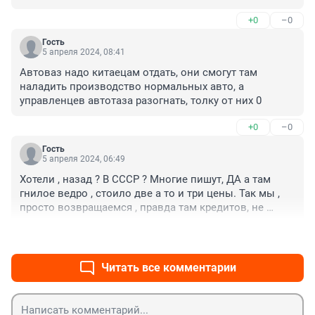
+0
–0
Гость
5 апреля 2024, 08:41
Автоваз надо китаецам отдать, они смогут там 
наладить производство нормальных авто, а 
управленцев автотаза разогнать, толку от них 0
+0
–0
Гость
5 апреля 2024, 06:49
Хотели , назад ? В СССР ? Многие пишут, ДА а там 
гнилое ведро , стоило две а то и три цены. Так мы , 
просто возвращаемся , правда там кредитов, не 
было. А барана , стригут , ага. НЕ знали ?
+0
–0
Читать все комментарии