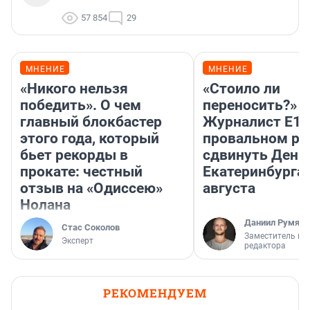
57 854
29
МНЕНИЕ
МНЕНИЕ
«Никого нельзя
«Стоило ли
победить». О чем
переносить?»
главный блокбастер
Журналист E1.
этого года, который
провальном р
бьет рекорды в
сдвинуть День
прокате: честный
Екатеринбурга 
отзыв на «Одиссею»
августа
Нолана
Даниил Румянц
Стас Соколов
Заместитель гл
Эксперт
редактора
РЕКОМЕНДУЕМ