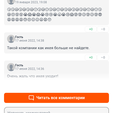
19 января 2023, 19:08
🤧🤧😪🤧😪🤧😪😔🤧😪😔🤧😪😔😪🤧😪🤧😪🤧😪😔😪😔🤧
😪😔😵😵😭😱😭😱😭😢😢😭🥱😭😢😱😰😰😥😰😥😰😨
😩😩😩😩😓😣😖😖😦😧🥺
+0
–0
Гость
17 июня 2022, 14:38
Такой компании как икея больше не найдете.
+0
–0
Гость
17 июня 2022, 14:36
Очень жаль что икея уходит!
+0
–0
Читать все комментарии