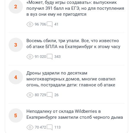
«Может, буду игры создавать»: выпускник
2
получил 391 балл на ЕГЭ, но для поступления
в вуз они ему не пригодятся
96 706
41
Восемь сбили, три упали. Все, что известно
3
об атаке БПЛА на Екатеринбург к этому часу
91 020
343
Дроны ударили по десяткам
4
многоквартирных домов, многие охватил
огонь, пострадали дети: главное об атаке
80 729
26
Неподалеку от склада Wildberries в
5
Екатеринбурге заметили столб черного дыма
70 472
113