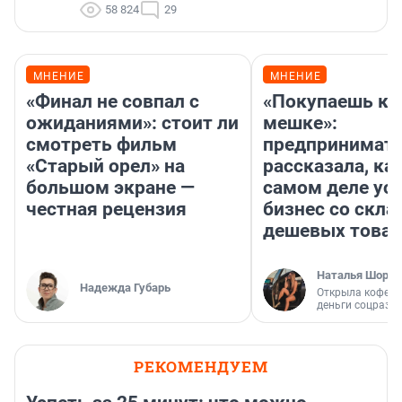
58 824
29
МНЕНИЕ
МНЕНИЕ
«Финал не совпал с
«Покупаешь ко
ожиданиями»: стоит ли
мешке»:
смотреть фильм
предпринимат
«Старый орел» на
рассказала, как
большом экране —
самом деле ус
честная рецензия
бизнес со скл
дешевых това
Наталья Шорох
Надежда Губарь
Открыла кофейн
деньги соцразв
РЕКОМЕНДУЕМ