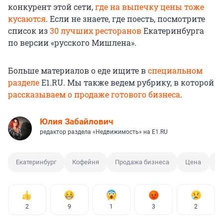
конкурент этой сети,
где на выпечку цены тоже
кусаются
. Если не знаете, где поесть, посмотрите
список из
30 лучших ресторанов
Екатеринбурга
по версии «русского Мишлена».
Больше материалов о еде ищите в
специальном
разделе
E1.RU. Мы также ведем рубрику, в которой
рассказываем о продаже готового бизнеса
.
Юлия Забайлович
редактор раздела «Недвижимость» на E1.RU
Екатеринбург
Кофейня
Продажа бизнеса
Цена
О
2
9
1
3
2