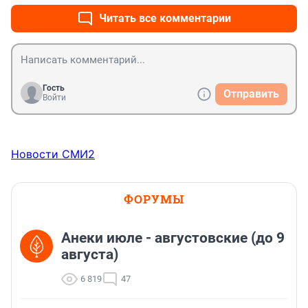
одинаково , они ещё не понимают этого , в силу 
воспитания , недопонимания ,ограничения родителей 
Читать все комментарии
или недостатка внимания . Думаю нужно наказывать 
людей ,которые создают такие группы .
Гость
Отправить
Войти
Новости СМИ2
ФОРУМЫ
Анеки июле - августовские (до 9
августа)
6 819
47