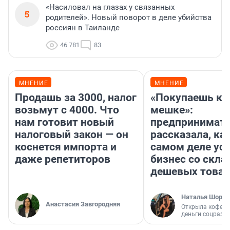
«Насиловал на глазах у связанных
5
родителей». Новый поворот в деле убийства
россиян в Таиланде
46 781
83
МНЕНИЕ
МНЕНИЕ
Продашь за 3000, налог
«Покупаешь ко
возьмут с 4000. Что
мешке»:
нам готовит новый
предпринимат
налоговый закон — он
рассказала, как
коснется импорта и
самом деле ус
даже репетиторов
бизнес со скл
дешевых това
Наталья Шорох
Анастасия Завгородняя
Открыла кофейн
деньги соцразв