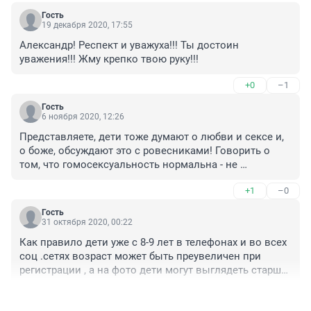
Гость
19 декабря 2020, 17:55
Александр! Респект и уважуха!!! Ты достоин 
уважения!!! Жму крепко твою руку!!!
+0
–1
Гость
6 ноября 2020, 12:26
Представляете, дети тоже думают о любви и сексе и, 
о боже, обсуждают это с ровесниками! Говорить о 
том, что гомосексуальность нормальна - не 
пропаганда.
+1
–0
Гость
31 октября 2020, 00:22
Как правило дети уже с 8-9 лет в телефонах и во всех 
соц .сетях возраст может быть преувеличен при 
регистрации , а на фото дети могут выглядеть старше 
на 2 - 4 года , это сложно контролировать . Дети 10- 12 
+1
–1
лет могут воспринимать дружбу и влечение 