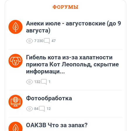
должности или заниматься определенной 
ФОРУМЫ
деятельностью на срок до трех лет, либо лишением 
свободы на срок до трех лет со штрафом в размере от 
десятикратной до двадцатикратной суммы взятки 
Анеки июле - августовские (до 9
или без такового.
августа)
7 230
47
Гибель кота из-за халатности
приюта Кот Леопольд, скрытиe
информаци...
132
1
Фотообработка
84
12
ОАКЗВ Что за запах?