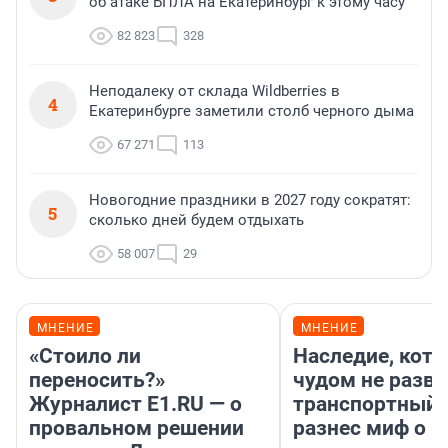
об атаке БПЛА на Екатеринбург к этому часу
82 823
328
Неподалеку от склада Wildberries в
4
Екатеринбурге заметили столб черного дыма
67 271
113
Новогодние праздники в 2027 году сократят:
5
сколько дней будем отдыхать
58 007
29
МНЕНИЕ
МНЕНИЕ
«Стоило ли
Наследие, кото
переносить?»
чудом не разва
Журналист E1.RU — о
транспортный 
провальном решении
разнес миф о 