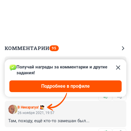
КОММЕНТАРИИ
95
Гость
4 июня 2022, 09:16
Получай награды за комментарии и другие 
задания!
Дело вернули на пересмотр, следователя уволили, 
пострадавший брата умер в сизо, видимо судью или 
Подробнее в профиле
кто то этих бандитов защищает.
+0
–0
В Никарагуа!
26 ноября 2021, 19:57
Там, походу, ещё кто-то замешан был...