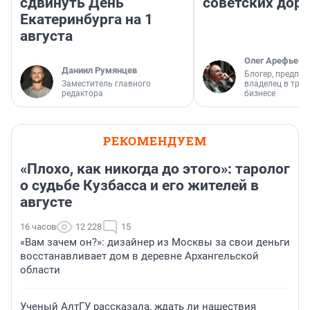
сдвинуть День
советских доро
Екатеринбурга на 1
августа
Олег Арефьев
Даниил Румянцев
Блогер, предпри
Заместитель главного
владелец в тра
редактора
бизнесе
РЕКОМЕНДУЕМ
«Плохо, как никогда до этого»: таролог
о судьбе Кузбасса и его жителей в
августе
16 часов
12 228
15
«Вам зачем он?»: дизайнер из Москвы за свои деньги
восстанавливает дом в деревне Архангельской
области
Ученый АлтГУ рассказала, ждать ли нашествия