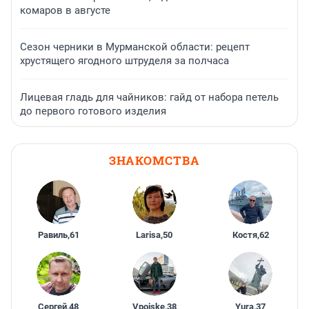
комаров в августе
Сезон черники в Мурманской области: рецепт
хрустящего ягодного штруделя за полчаса
Лицевая гладь для чайников: гайд от набора петель
до первого готового изделия
ЗНАКОМСТВА
Равиль
,
61
Larisa
,
50
Костя
,
62
Сергей
,
48
Vpoiske
,
38
Yura
,
37