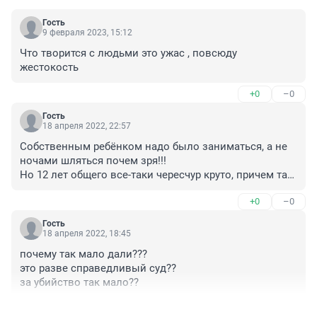
Гость
9 февраля 2023, 15:12
Что творится с людьми это ужас , повсюду 
жестокость
+0
–0
Гость
18 апреля 2022, 22:57
Собственным ребёнком надо было заниматься, а не 
ночами шляться почем зря!!!

Но 12 лет общего все-таки чересчур круто, причем так 
до конца и не ясно специально подожгла или нет ??!!
+0
–0
Гость
18 апреля 2022, 18:45
почему так мало дали??? 

это разве справедливый суд??

за убийство так мало??
+0
–0