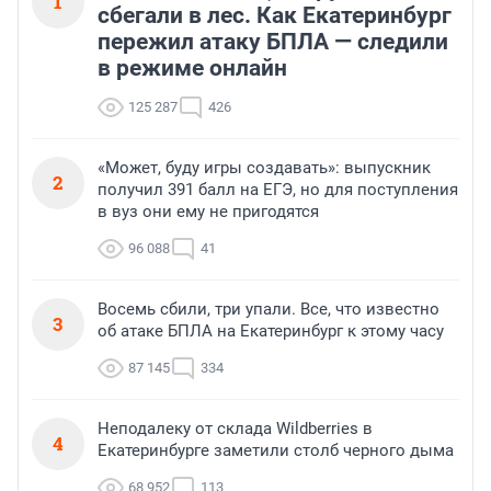
1
сбегали в лес. Как Екатеринбург
пережил атаку БПЛА — следили
в режиме онлайн
125 287
426
«Может, буду игры создавать»: выпускник
2
получил 391 балл на ЕГЭ, но для поступления
в вуз они ему не пригодятся
96 088
41
Восемь сбили, три упали. Все, что известно
3
об атаке БПЛА на Екатеринбург к этому часу
87 145
334
Неподалеку от склада Wildberries в
4
Екатеринбурге заметили столб черного дыма
68 952
113