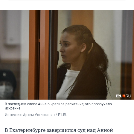
В последнем слове Анна выразила раскаяние, это прозвучало
искренне
Источник: 
Артем Устюжанин / E1.RU
В Екатеринбурге завершился суд над Анной