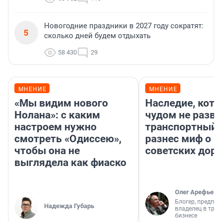
Новогодние праздники в 2027 году сократят:
5
сколько дней будем отдыхать
58 430
29
МНЕНИЕ
МНЕНИЕ
«Мы видим нового
Наследие, кото
Нолана»: с каким
чудом не разва
настроем нужно
транспортный 
смотреть «Одиссею»,
разнес миф о 
чтобы она не
советских доро
выглядела как фиаско
Олег Арефьев
Блогер, предпри
Надежда Губарь
владелец в тра
бизнесе