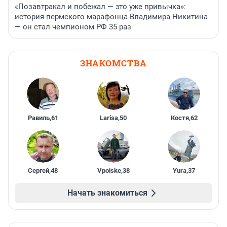
«Позавтракал и побежал — это уже привычка»:
история пермского марафонца Владимира Никитина
— он стал чемпионом РФ 35 раз
ЗНАКОМСТВА
Равиль
,
61
Larisa
,
50
Костя
,
62
Сергей
,
48
Vpoiske
,
38
Yura
,
37
Начать знакомиться