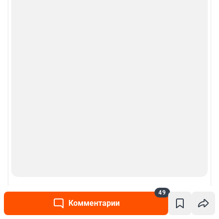
Рубрики
Реклама на сайте
Прайс-лист
О компании
Наши награды
Наши вакансии
Техподдержка
49
Тех. требования
Комментарии