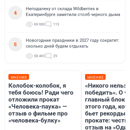
Неподалеку от склада Wildberries в
4
Екатеринбурге заметили столб черного дыма
69 083
113
Новогодние праздники в 2027 году сократят:
5
сколько дней будем отдыхать
58 465
29
МНЕНИЕ
МНЕНИЕ
Колобок-колобок, я
«Никого нельз
тебя боюсь! Ради чего
победить». О ч
отложили прокат
главный блокб
«Человека-паука» —
этого года, ко
отзыв о фильме про
бьет рекорды 
«человека-булку»
прокате: честн
отзыв на «Оди