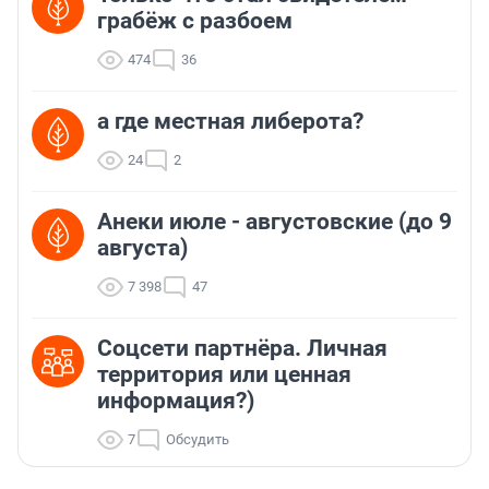
грабёж с разбоем
474
36
а где местная либерота?
24
2
Анеки июле - августовские (до 9
августа)
7 398
47
Соцсети партнёра. Личная
территория или ценная
информация?)
7
Обсудить