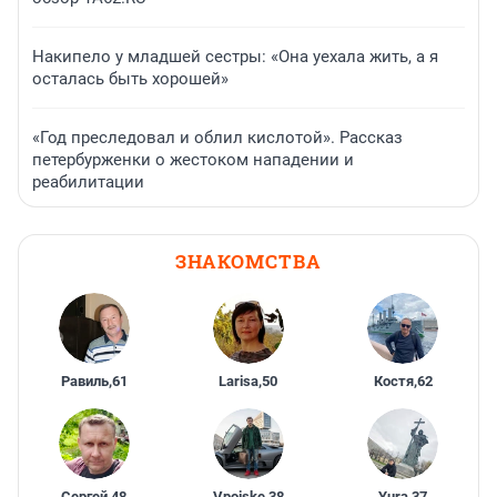
Накипело у младшей сестры: «Она уехала жить, а я
осталась быть хорошей»
«Год преследовал и облил кислотой». Рассказ
петербурженки о жестоком нападении и
реабилитации
ЗНАКОМСТВА
Равиль
,
61
Larisa
,
50
Костя
,
62
Сергей
,
48
Vpoiske
,
38
Yura
,
37