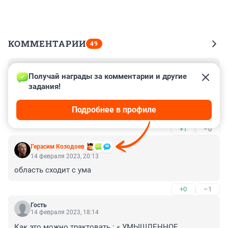
КОММЕНТАРИИ
49
Гость
15 февраля 2023, 07:27
Получай награды за комментарии и другие 
задания!
Почему ещё и бабу провокаторшу не засудили ? 
Сколько уже случаев когда истерики спровоцировали 
Подробнее в профиле
на преступления ?
+1
–0
Герасим Козодоев
14 февраля 2023, 20:13
область сходит с ума
+0
–1
Гость
14 февраля 2023, 18:14
Как это можно трактовать : « УМЫШЛЕННОЕ 