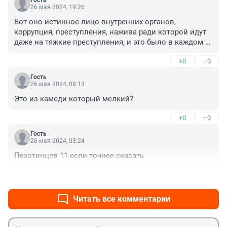
26 мая 2024, 19:26
Вот оно истинное лицо внутренних органов, 
коррупция, преступления, нажива ради которой идут 
даже на тяжкие преступления, и это было в каждом 
регионе РФ, с 90-х до 2015 и можно почти всю систему 
+0
–0
от МВД до ГУФСИН сажать не задумываясь не одного 
кристально чистого нет от взяток до тяжких 
Гость
преступлений, какая система такие и сотрудники 
26 мая 2024, 08:13
работающие в ней...
Это из камеди который мелкий?
+0
–0
Гость
26 мая 2024, 03:24
Пехотинцев 11 если точнее сказать
+0
–0
Читать все комментарии