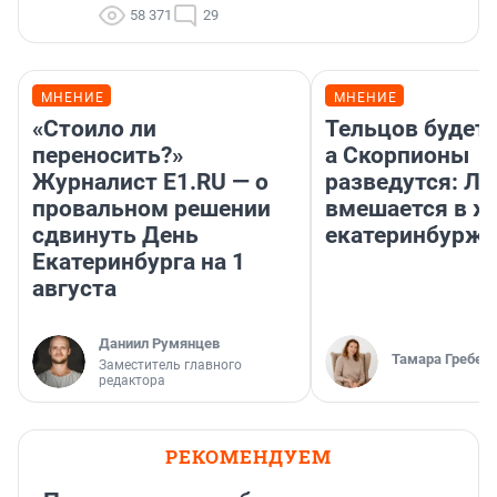
58 371
29
МНЕНИЕ
МНЕНИЕ
«Стоило ли
Тельцов будет 
переносить?»
а Скорпионы
Журналист E1.RU — о
разведутся: Лу
провальном решении
вмешается в ж
сдвинуть День
екатеринбурж
Екатеринбурга на 1
августа
Даниил Румянцев
Тамара Гребен
Заместитель главного
редактора
РЕКОМЕНДУЕМ