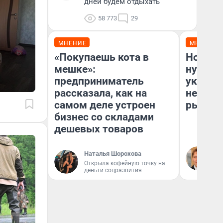
дней будем отдыхать
58 773
29
МНЕНИЕ
МНЕНИЕ
«Покупаешь кота в
Новост
мешке»:
нужны?
предприниматель
указал 
рассказала, как на
неожид
самом деле устроен
рынка 
бизнес со складами
дешевых товаров
Ми
Наталья Шорохова
ру
Открыла кофейную точку на
от
деньги соцразвития
не