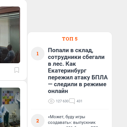
ТОП 5
Попали в склад,
1
сотрудники сбегали
в лес. Как
Екатеринбург
пережил атаку БПЛА
— следили в режиме
онлайн
127 630
431
«Может, буду игры
2
создавать»: выпускник