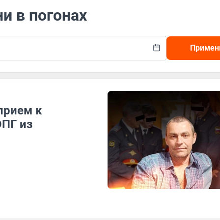
и в погонах
Примен
прием к
ОПГ из