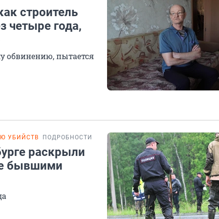
как строитель
з четыре года,
»
у обвинению, пытается
ИЮ УБИЙСТВ
ПОДРОБНОСТИ
бурге раскрыли
ое бывшими
да