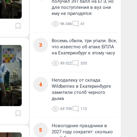
получил 391 балл на ЕГЭ, но
для поступления в вуз они
ему не пригодятся
96 346
41
Восемь сбили, три упали. Все,
3
что известно об атаке БПЛА
на Екатеринбург к этому часу
89 322
335
Неподалеку от склада
4
Wildberries в Екатеринбурге
заметили столб черного
дыма
69 709
113
Новогодние праздники в
5
2027 году сократят: сколько