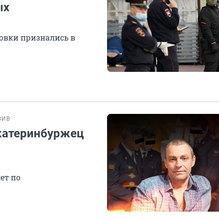
ых
овки признались в
ЗИВ
катеринбуржец
ет по