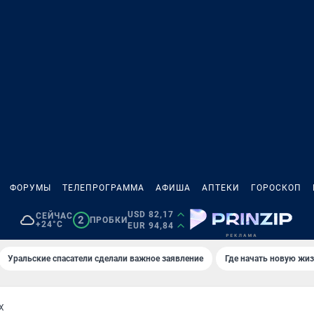
ФОРУМЫ
ТЕЛЕПРОГРАММА
АФИША
АПТЕКИ
ГОРОСКОП
USD 82,17
СЕЙЧАС
2
ПРОБКИ
+24°C
EUR 94,84
Уральские спасатели сделали важное заявление
Где начать новую жи
Х