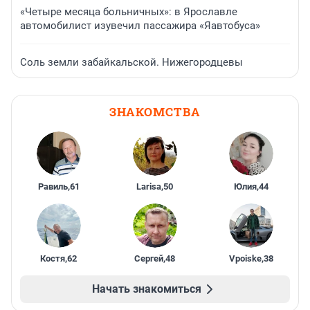
«Четыре месяца больничных»: в Ярославле
автомобилист изувечил пассажира «Яавтобуса»
Соль земли забайкальской. Нижегородцевы
ЗНАКОМСТВА
Равиль
,
61
Larisa
,
50
Юлия
,
44
Костя
,
62
Сергей
,
48
Vpoiske
,
38
Начать знакомиться