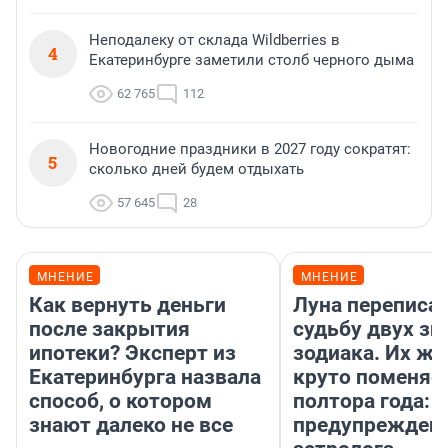
Неподалеку от склада Wildberries в
4
Екатеринбурге заметили столб черного дыма
62 765
112
Новогодние праздники в 2027 году сократят:
5
сколько дней будем отдыхать
57 645
28
МНЕНИЕ
МНЕНИЕ
Как вернуть деньги
Луна переписа
после закрытия
судьбу двух зн
ипотеки? Эксперт из
зодиака. Их жи
Екатеринбурга назвала
круто поменяет
способ, о котором
полтора года:
знают далеко не все
предупрежден