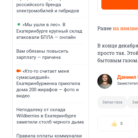
российского бренда
электромобилей и гибридов
«Мы ушли в лес». В
Ранее
на неизв
Екатеринбурге крупный склад
атаковали БПЛА — онлайн
В конце декабр
Вам обязаны повысить
просто так. Это
зарплату — причина
бытовым газом
«Кто-то считает меня
Даниил
сумасшедшей».
Екатеринбурженка приютила
Заместител
дома 200 жирафов — фото и
видео
Запах газа
За
Неподалеку от склада
Wildberries в Екатеринбурге
заметили столб черного дыма
0
Правила оплаты коммуналки