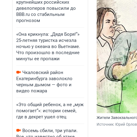
крупнейших российских
девелоперов повысили до
BBB.ru со стабильным
прогнозом
«Она крикнула: „Дядя Боря!“»
25-летняя туристка исчезла
ночью у океана во Вьетнаме.
Что произошло в последние
минуты ее пропажи
Чкаловский район
Екатеринбурга заволокло
черным дымом — фото и
видео пожара
«Это общий ребенок, а не „муж
помогает“»: истории семей,
где в декрет ушел отец
Жители Завокзального 
Источник: 
Юрий Орлов 
Восемь сбили, три упали.
Все, что известно об атаке