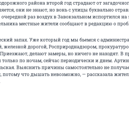
дорожного района второй год страдают от загадочног
яется, они не знают, но вонь с улицы буквально отра
 очередной раз воздух в Завокзальном испортился на 
дельника местные жители сообщают в редакцию о проб
ский запах. Уже который год мы бьемся с администр
й, железной дорогой, Росприроднадзором, прокуратуро
Приезжают, делают замеры, но ничего не находят. В 
л только по ночам, сейчас периодически и днем. Артин
льская. Выяснить причины самостоятельно не получае
, потому что дышать невозможно, — рассказала жите
.