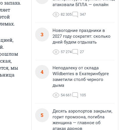
о запаха.
атаковали БПЛА — онлайн
вляет
82 305
347
этой
лемах.
Новогодние праздники в
3
2027 году сократят: сколько
ацией,
дней будем отдыхать
й.
57 274
27
прошлом
ская,
тся, мы
Неподалеку от склада
4
Wildberries в Екатеринбурге
льница
заметили столб черного
дыма
54 661
105
Десять аэропортов закрыли,
5
горит промзона, погибла
женщина — главное об
атаках дронов