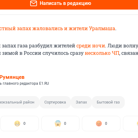
Написать в редакцию
естный запах жаловались и жители Уралмаша
.
я запах газа разбудил жителей
среди ночи
. Люди волн
й зимой в России случилось сразу
несколько ЧП
, связа
.
 Румянцев
ь главного редактора E1.RU
вокзальный район
Сортировка
Запах
Бытовой газ
0
0
0