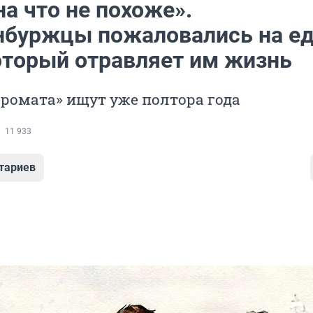
на что не похоже».
нбуржцы пожаловались на е
который отравляет им жизнь
ромата» ищут уже полтора года
11 933
тариев