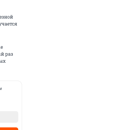
лезной
лучается
ые
й раз
ных
м