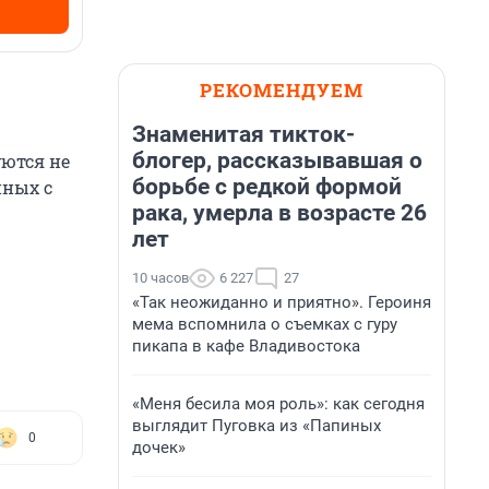
РЕКОМЕНДУЕМ
Знаменитая тикток-
блогер, рассказывавшая о
уются не
борьбе с редкой формой
нных с
рака, умерла в возрасте 26
лет
10 часов
6 227
27
«Так неожиданно и приятно». Героиня
мема вспомнила о съемках с гуру
пикапа в кафе Владивостока
«Меня бесила моя роль»: как сегодня
выглядит Пуговка из «Папиных
0
дочек»