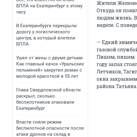
Жители Железно
БПЛА на Екатеринбург к этому
Откуда он появл
часу
людям жизнь. В
неделе. С поне
В Екатеринбурге перекрыли
дорогу у логистического
центра, в который влетели
— Едкий химиче
БПЛА
газовой службо
Пишем, пишем. 
Ушел от жены с двумя детьми.
году запах стоя
Как главный качок «Уральских
пельменей» закрутил роман с
Летчиков, Таги
молодой красоткой в 55 лет
окна закрываем
района Татьяна
Глава Свердловской области
раскрыл, сколько
беспилотников атаковали
Екатеринбург
Власти сняли режим
беспилотной опасности после
атаки дронов на склад в