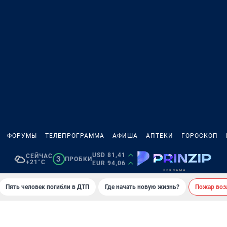
ФОРУМЫ
ТЕЛЕПРОГРАММА
АФИША
АПТЕКИ
ГОРОСКОП
USD 81,41
СЕЙЧАС
3
ПРОБКИ
+21°C
EUR 94,06
Пять человек погибли в ДТП
Где начать новую жизнь?
Пожар возл