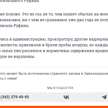
окзального Руфина.
 не похоже. Это не газ, не то, чем пахнет обычно на же
незнакомое, ни с чем не сравнимое, уже два года не по
писала Руфина.
ись в администрацию, прокуратуру, другие надзорн
циалисты приезжали и брали пробы воздуха, но кажды
о запах уже рассеялся и нормативы содержания вред
духе не нарушены.
 что может быть источником странного запаха в Завокзально
сь с нами!
МЫ В СОЦСЕТЯХ
 (343) 379-49-95