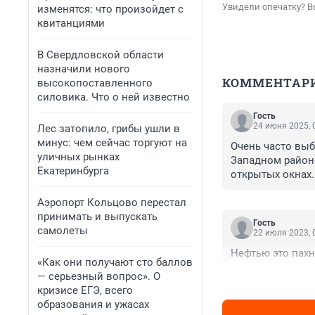
Увидели опечатку? В
изменятся: что произойдет с
квитанциями
В Свердловской области
назначили нового
КОММЕНТАР
высокопоставленного
силовика. Что о ней известно
Гость
24 июня 2025, 
Лес затопило, грибы ушли в
минус: чем сейчас торгуют на
Очень часто выб
уличных рынках
Западном районе
Екатеринбурга
открытых окнах.
Аэропорт Кольцово перестал
принимать и выпускать
Гость
самолеты
22 июля 2023, 
Нефтью это пахне
«Как они получают сто баллов
— серьезный вопрос». О
кризисе ЕГЭ, всего
образования и ужасах