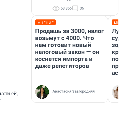
53 856
36
МНЕНИЕ
МНЕНИ
Продашь за 3000, налог
Луна 
возьмут с 4000. Что
судьб
нам готовит новый
зодиа
налоговый закон — он
круто
коснется импорта и
полто
даже репетиторов
преду
астро
Анастасия Завгородняя
али ей,
к