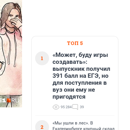
ТОП 5
«Может, буду игры
1
создавать»:
выпускник получил
391 балл на ЕГЭ, но
для поступления в
вуз они ему не
пригодятся
95 284
39
«Мы ушли в лес». В
2
Екатеринбурге крупный склад