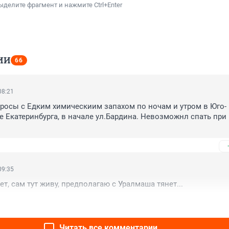
ыделите фрагмент и нажмите Ctrl+Enter
ИИ
66
08:21
росы с Едким химическиим запахом по ночам и утром в Юго-
 Екатеринбурга, в начале ул.Бардина. Невозможнл спать при 
09:35
т, сам тут живу, предполагаю с Уралмаша тянет...
Читать все комментарии