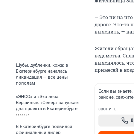
жительница Зав
— Это ни на что
дороге. Что-то 
выяснить, — на
Жители обращал
ведомства. Спе
выяснялось, чт
Шубы, дубленки, кожа: в
примесей в воз
Екатеринбурге началась
ликвидация — все цены
пополам
Если вы знаете,
«ЭНСО» и «Эхо леса.
районе, свяжите
Вершины»: «Север» запускает
два проекта в Екатеринбурге
ЗВОНИТЕ
8
В Екатеринбурге появился
официальный дилер