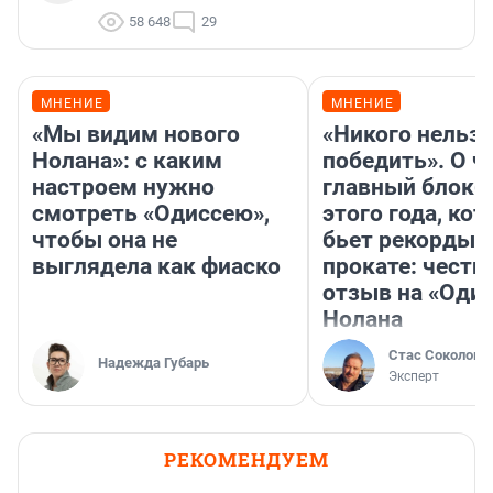
58 648
29
МНЕНИЕ
МНЕНИЕ
«Мы видим нового
«Никого нельз
Нолана»: с каким
победить». О ч
настроем нужно
главный блокб
смотреть «Одиссею»,
этого года, ко
чтобы она не
бьет рекорды 
выглядела как фиаско
прокате: честн
отзыв на «Оди
Нолана
Стас Соколов
Надежда Губарь
Эксперт
РЕКОМЕНДУЕМ