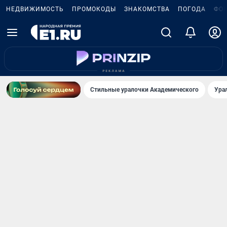
НЕДВИЖИМОСТЬ
ПРОМОКОДЫ
ЗНАКОМСТВА
ПОГОДА
ФО
Стильные уралочки Академического
Ура