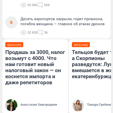
52 656
654
Десять аэропортов закрыли, горит промзона,
5
погибла женщина — главное об атаках дронов
52 428
36
МНЕНИЕ
МНЕНИЕ
Продашь за 3000, налог
Тельцов будет т
возьмут с 4000. Что
а Скорпионы
нам готовит новый
разведутся: Лун
налоговый закон — он
вмешается в ж
коснется импорта и
екатеринбуржц
даже репетиторов
Анастасия Завгородняя
Тамара Гребеню