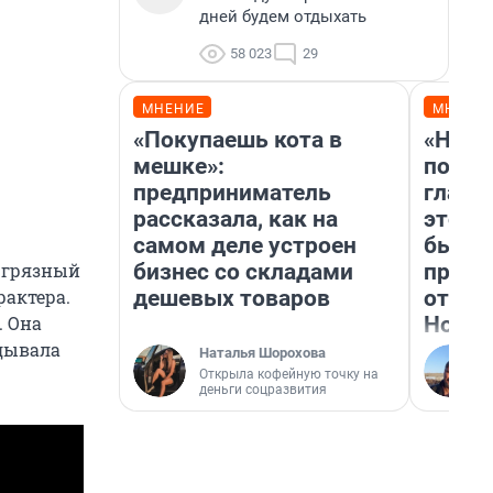
дней будем отдыхать
58 023
29
МНЕНИЕ
МНЕНИ
«Покупаешь кота в
«Нико
мешке»:
побед
предприниматель
главн
рассказала, как на
этого
самом деле устроен
бьет 
бизнес со складами
прока
— грязный
дешевых товаров
отзыв
рактера.
Нолан
. Она
адывала
Наталья Шорохова
Открыла кофейную точку на
деньги соцразвития