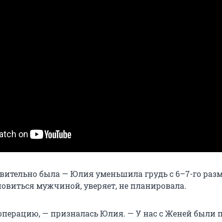
вительно была — Юлия уменьшила грудь с 6–7-го разм
новиться мужчиной, уверяет, не планировала.
а операцию, — призналась Юлия. — У нас с Женей были