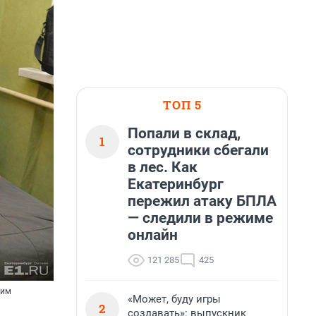
ТОП 5
Попали в склад,
1
сотрудники сбегали
в лес. Как
Екатеринбург
пережил атаку БПЛА
— следили в режиме
онлайн
121 285
425
шим
«Может, буду игры
2
создавать»: выпускник