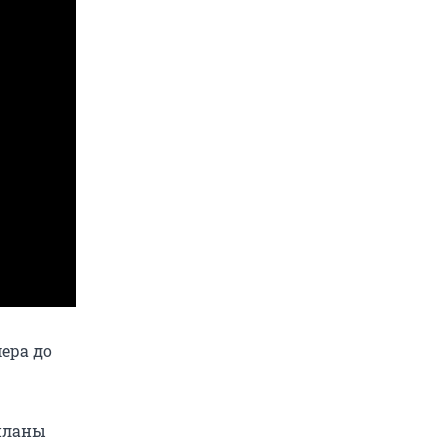
ера до
 планы