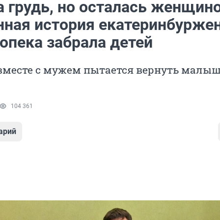
а грудь, но осталась женщино
нная история екатеринбуржен
опека забрала детей
 вместе с мужем пытается вернуть малыш
104 361
арий