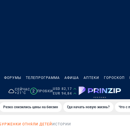
ФОРУМЫ
ТЕЛЕПРОГРАММА
АФИША
АПТЕКИ
ГОРОСКОП
USD 82,17
СЕЙЧАС
2
ПРОБКИ
+21°C
EUR 94,84
Резко снизились цены на бензин
Где начать новую жизнь?
Что с 
БУРЖЕНКИ ОТНЯЛИ ДЕТЕЙ
ИСТОРИИ