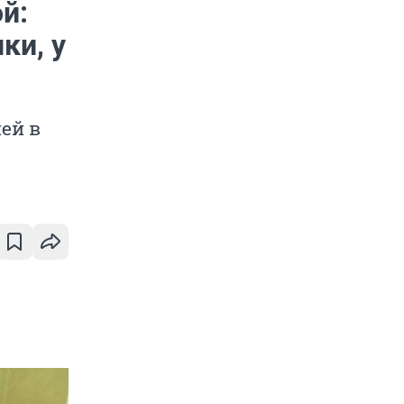
й:
ки, у
ей в