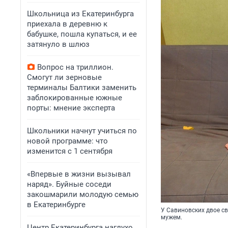
Школьница из Екатеринбурга
приехала в деревню к
бабушке, пошла купаться, и ее
затянуло в шлюз
Вопрос на триллион.
Смогут ли зерновые
терминалы Балтики заменить
заблокированные южные
порты: мнение эксперта
Школьники начнут учиться по
новой программе: что
изменится с 1 сентября
«Впервые в жизни вызывал
наряд». Буйные соседи
закошмарили молодую семью
в Екатеринбурге
У Савиновских двое св
мужем.
Центр Екатеринбурга наглухо