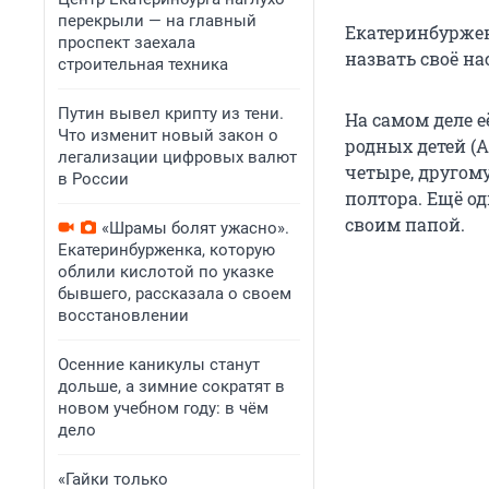
перекрыли — на главный
Екатеринбуржен
проспект заехала
назвать своё на
строительная техника
Путин вывел крипту из тени.
На самом деле е
Что изменит новый закон о
родных детей (
легализации цифровых валют
четыре, другому
в России
полтора. Ещё о
своим папой.
«Шрамы болят ужасно».
Екатеринбурженка, которую
облили кислотой по указке
бывшего, рассказала о своем
восстановлении
Осенние каникулы станут
дольше, а зимние сократят в
новом учебном году: в чём
дело
«Гайки только