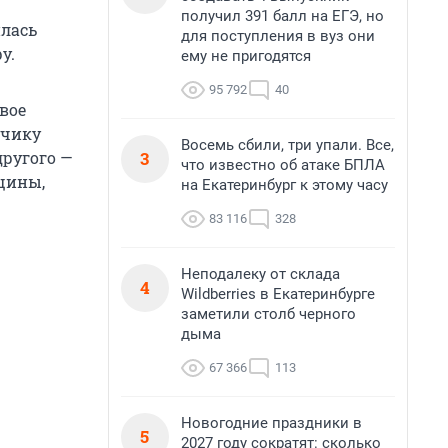
получил 391 балл на ЕГЭ, но
илась
для поступления в вуз они
у.
ему не пригодятся
95 792
40
двое
ьчику
Восемь сбили, три упали. Все,
3
другого —
что известно об атаке БПЛА
щины,
на Екатеринбург к этому часу
83 116
328
Неподалеку от склада
4
Wildberries в Екатеринбурге
заметили столб черного
дыма
67 366
113
Новогодние праздники в
5
2027 году сократят: сколько