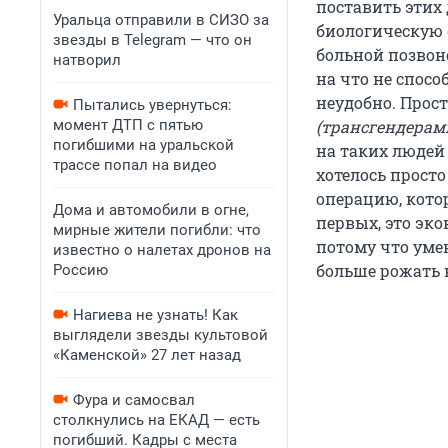
поставить этих 
Уральца отправили в СИЗО за
биологическую 
звезды в Telegram — что он
больной позвон
натворил
на что не спосо
неудобно. Прост
Пытались увернуться:
момент ДТП с пятью
(трансгендерами
погибшими на уральской
на таких людей
трассе попал на видео
хотелось просто
операцию, котор
Дома и автомобили в огне,
первых, это эко
мирные жители погибли: что
потому что умен
известно о налетах дронов на
больше рожать н
Россию
Нагиева не узнать! Как
выглядели звезды культовой
«Каменской» 27 лет назад
Фура и самосвал
столкнулись на ЕКАД — есть
погибший. Кадры с места