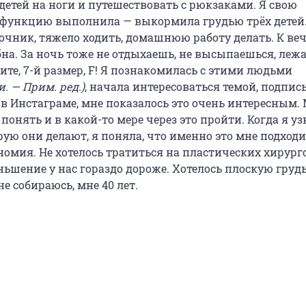
детей на ноги и путешествовать с рюкзаками. Я свою
функцию выполнила — выкормила грудью трёх детей.
очник, тяжело ходить, домашнюю работу делать. К веч
бна. За ночь тоже не отдыхаешь, не высыпаешься, леж
ите, 7-й размер, F! Я познакомилась с этими людьми
. — Прим. ред.)
, начала интересоваться темой, подпи
 в Инстаграме, мне показалось это очень интересным.
 понять и в какой-то мере через это пройти. Когда я у
ую они делают, я поняла, что именно это мне подходит
номия. Не хотелось тратиться на пластических хирурго
ьшение у нас гораздо дороже. Хотелось плоскую грудь
е собираюсь, мне 40 лет.