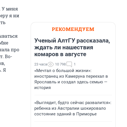
 У меня
еру я ни
ать
РЕКОМЕНДУЕМ
сываться
Ученый АлтГУ рассказала,
 Мне
ждать ли нашествия
знала про
комаров в августе
. Во-
в,
23 часа
10 798
1
. Я
«Мечтал о большой жизни»:
иностранец из Камеруна переехал в
Ярославль и создал здесь семью —
история
«Выглядит, будто сейчас развалится»:
ребенка из Австралии шокировало
состояние зданий в Приморье