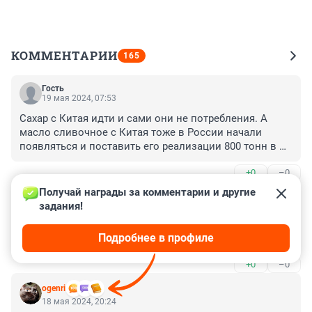
КОММЕНТАРИИ
165
Гость
19 мая 2024, 07:53
Сахар с Китая идти и сами они не потребления. А 
масло сливочное с Китая тоже в России начали 
появляться и поставить его реализации 800 тонн в 
неделю. А вот порошок для приготовления мёд с 
+0
–0
Китая мировой торговли в Европе и сша и запретить. 
Но России разрешения на мёд с порошок.
Получай награды за комментарии и другие 
Гость
18 мая 2024, 23:28
задания!
Мы им газ по-дешевке - они нам мандарины в 
Подробнее в профиле
тридорого! Это нормально!
+0
–0
ogenri
18 мая 2024, 20:24