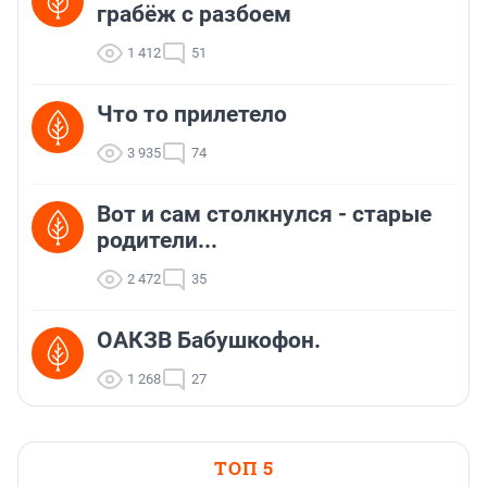
грабёж с разбоем
1 412
51
Что то прилетело
3 935
74
Вот и сам столкнулся - старые
родители...
2 472
35
ОАКЗВ Бабушкофон.
1 268
27
ТОП 5