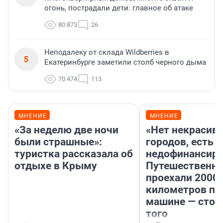
огонь, пострадали дети: главное об атаке
80 873
26
Неподалеку от склада Wildberries в
5
Екатеринбурге заметили столб черного дыма
70 474
113
МНЕНИЕ
МНЕНИЕ
«За неделю две ночи
«Нет некрасив
были страшные»:
городов, есть
туристка рассказала об
недофинансиро
отдыхе в Крыму
Путешественн
проехали 2000
километров по 
машине — стои
того