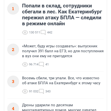
Попали в склад, сотрудники
1
сбегали в лес. Как Екатеринбург
пережил атаку БПЛА — следили
в режиме онлайн
130 511
442
«Может, буду игры создавать»: выпускник
2
получил 391 балл на ЕГЭ, но для поступления
в вуз они ему не пригодятся
96 714
41
Восемь сбили, три упали. Все, что известно
3
об атаке БПЛА на Екатеринбург к этому часу
91 032
343
Дроны ударили по десяткам
4
многоквартирных домов, многие охватил