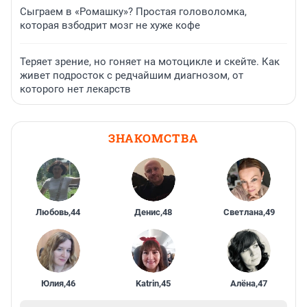
Сыграем в «Ромашку»? Простая головоломка,
которая взбодрит мозг не хуже кофе
Теряет зрение, но гоняет на мотоцикле и скейте. Как
живет подросток с редчайшим диагнозом, от
которого нет лекарств
ЗНАКОМСТВА
Любовь
,
44
Денис
,
48
Светлана
,
49
Юлия
,
46
Katrin
,
45
Алёна
,
47