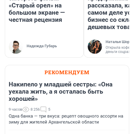
«Старый орел» на
рассказала, как
большом экране —
самом деле ус
честная рецензия
бизнес со скл
дешевых това
Наталья Шорох
Надежда Губарь
Открыла кофейн
деньги соцразв
РЕКОМЕНДУЕМ
Накипело у младшей сестры: «Она
уехала жить, а я осталась быть
хорошей»
9 часов
8 256
5
Одна банка — три вкуса: рецепт овощного ассорти на
зиму для жителей Архангельской области