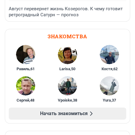
Август перевернет жизнь Козерогов. К чему готовит
ретроградный Сатурн — прогноз
ЗНАКОМСТВА
Равиль
,
61
Larisa
,
50
Костя
,
62
Сергей
,
48
Vpoiske
,
38
Yura
,
37
Начать знакомиться