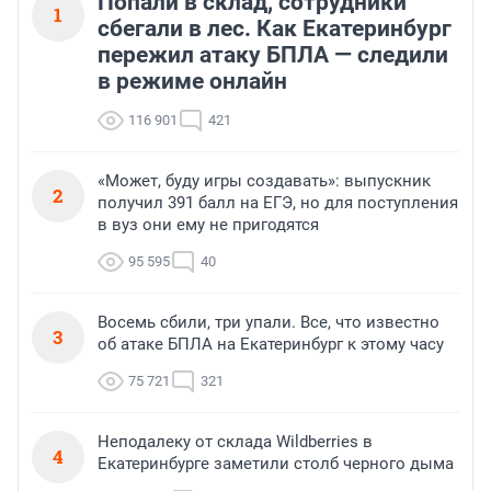
Попали в склад, сотрудники
1
сбегали в лес. Как Екатеринбург
пережил атаку БПЛА — следили
в режиме онлайн
116 901
421
«Может, буду игры создавать»: выпускник
2
получил 391 балл на ЕГЭ, но для поступления
в вуз они ему не пригодятся
95 595
40
Восемь сбили, три упали. Все, что известно
3
об атаке БПЛА на Екатеринбург к этому часу
75 721
321
Неподалеку от склада Wildberries в
4
Екатеринбурге заметили столб черного дыма