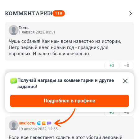
КОММЕНТАРИИ
110
Гость
1 января 2023, 03:51
Чушь собачья! Как нам всем известно из истории, 
Петр первый ввел новый год - праздник для 
взрослых! И салют был изначально.
+0
–0
Гость
19 ноября 2022, 15:11
Получай награды за комментарии и другие 
задания!
салют это выброс денег в воздух а ледовый городок 
с платными горками выброс денег в карманы 
Подробнее в профиле
чиновников и когда же этот распил закончится
+0
–0
НикГость
19 ноября 2022, 12:55
Если все перестанут ходить в этот убогий ледовый 