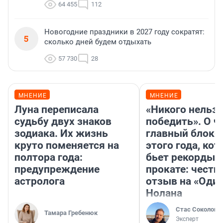
64 455
112
Новогодние праздники в 2027 году сократят:
5
сколько дней будем отдыхать
57 730
28
МНЕНИЕ
МНЕНИЕ
Луна переписала
«Никого нельз
судьбу двух знаков
победить». О ч
зодиака. Их жизнь
главный блокб
круто поменяется на
этого года, ко
полтора года:
бьет рекорды 
предупреждение
прокате: честн
астролога
отзыв на «Оди
Нолана
Стас Соколов
Тамара Гребенюк
Эксперт