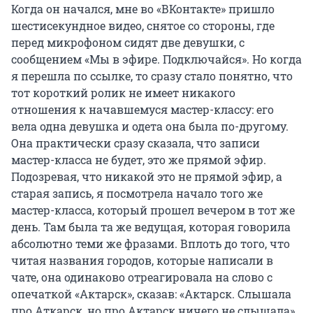
Когда он начался, мне во «ВКонтакте» пришло
шестисекундное видео, снятое со стороны, где
перед микрофоном сидят две девушки, с
сообщением «Мы в эфире. Подключайся». Но когда
я перешла по ссылке, то сразу стало понятно, что
тот короткий ролик не имеет никакого
отношения к начавшемуся мастер-классу: его
вела одна девушка и одета она была по-другому.
Она практически сразу сказала, что записи
мастер-класса не будет, это же прямой эфир.
Подозревая, что никакой это не прямой эфир, а
старая запись, я посмотрела начало того же
мастер-класса, который прошел вечером в тот же
день. Там была та же ведущая, которая говорила
абсолютно теми же фразами. Вплоть до того, что
читая названия городов, которые написали в
чате, она одинаково отреагировала на слово с
опечаткой «Актарск», сказав: «Актарск. Слышала
про Аткарск, но про Актарск ничего не слышала».