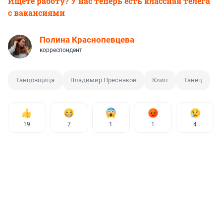
Ищете работу? У нас теперь есть классная телега
с вакансиями
Полина Краснопевцева
корреспондент
Танцовщица
Владимир Пресняков
Клип
Танец
19
7
1
1
4