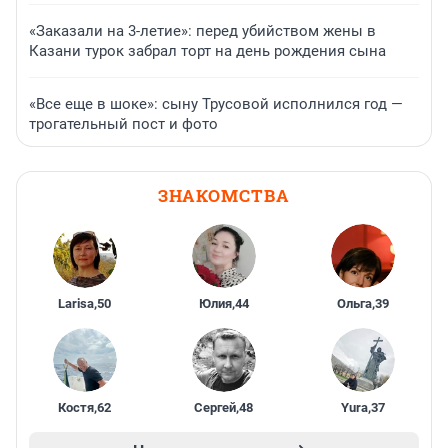
«Заказали на 3-летие»: перед убийством жены в
Казани турок забрал торт на день рождения сына
«Все еще в шоке»: сыну Трусовой исполнился год —
трогательный пост и фото
ЗНАКОМСТВА
Larisa
,
50
Юлия
,
44
Ольга
,
39
Костя
,
62
Сергей
,
48
Yura
,
37