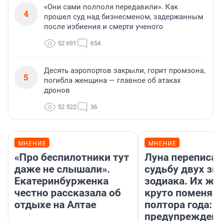
«Они сами полполя передавили». Как
4
прошел суд над бизнесменом, задержанным
после избиения и смерти ученого
52 691
654
Десять аэропортов закрыли, горит промзона,
5
погибла женщина — главное об атаках
дронов
52 522
36
МНЕНИЕ
МНЕНИЕ
«Про беспилотники тут
Луна переписа
даже не слышали».
судьбу двух зн
Екатеринбурженка
зодиака. Их жи
честно рассказала об
круто поменяет
отдыхе на Алтае
полтора года:
предупрежден