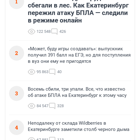
1
сбегали в лес. Как Екатеринбург
пережил атаку БПЛА — следили
в режиме онлайн
122 548
426
«Может, буду игры создавать»: выпускник
2
получил 391 балл на ЕГЭ, но для поступления
в вуз они ему не пригодятся
95 863
40
Восемь сбили, три упали. Все, что известно
3
об атаке БПЛА на Екатеринбург к этому часу
84 547
328
Неподалеку от склада Wildberries в
4
Екатеринбурге заметили столб черного дыма
67 881
113