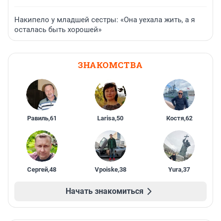
Накипело у младшей сестры: «Она уехала жить, а я
осталась быть хорошей»
ЗНАКОМСТВА
Равиль
,
61
Larisa
,
50
Костя
,
62
Сергей
,
48
Vpoiske
,
38
Yura
,
37
Начать знакомиться