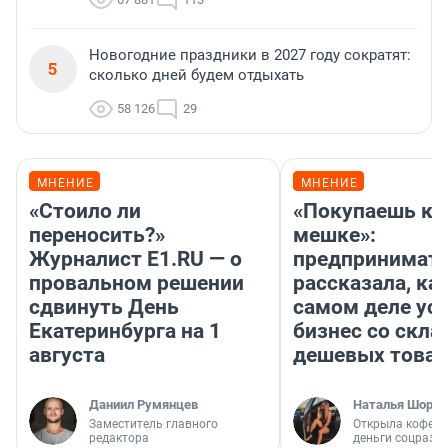
Новогодние праздники в 2027 году сократят:
5
сколько дней будем отдыхать
58 126
29
МНЕНИЕ
МНЕНИЕ
«Стоило ли
«Покупаешь ко
переносить?»
мешке»:
Журналист E1.RU — о
предпринимат
провальном решении
рассказала, как
сдвинуть День
самом деле ус
Екатеринбурга на 1
бизнес со скл
августа
дешевых това
Даниил Румянцев
Наталья Шорох
Заместитель главного
Открыла кофейн
редактора
деньги соцразв