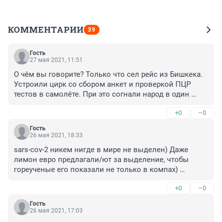
КОММЕНТАРИИ
39
Гость
27 мая 2021, 11:51
О чём вы говорите? Только что сел рейс из Бишкека. 
Устроили цирк со сбором анкет и проверкой ПЦР 
тестов в самолёте. При это согнали народ в один 
автобус, второй был, но двери открылись позже, 
+0
–0
закрыли двери и забыли включить вентилятор. 
Полчаса газовой камеры, пока не додолбились на 
Гость
грани разбить стекло, после этого включили 
26 мая 2021, 18:33
кондиционер. На минуту - на улице не жарко. Но хоть 
sars-cov-2 никем нигде в мире не выделен) Даже 
так. Социальная дистанция? Вы о чём? Главное 
лимон евро предлагали/ют за выделение, чтобы 
создать видимость выполнения.
гореученые его показали не только в компах) 

Зато факцин настряпали как горячих пирожков👍 
+0
–0
дэbилыпLя😁
Гость
26 мая 2021, 17:03