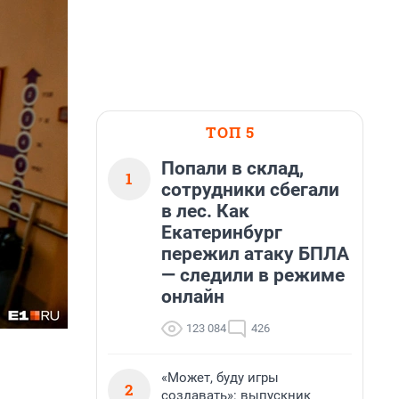
ТОП 5
Попали в склад,
1
сотрудники сбегали
в лес. Как
Екатеринбург
пережил атаку БПЛА
— следили в режиме
онлайн
123 084
426
«Может, буду игры
2
создавать»: выпускник