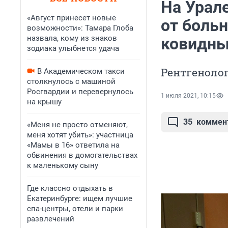
На Урале
«Август принесет новые
от больн
возможности»: Тамара Глоба
назвала, кому из знаков
ковидны
зодиака улыбнется удача
Рентгенолог
В Академическом такси
столкнулось с машиной
Росгвардии и перевернулось
1 июля 2021, 10:15
на крышу
35
коммен
«Меня не просто отменяют,
меня хотят убить»: участница
«Мамы в 16» ответила на
обвинения в домогательствах
к маленькому сыну
Где классно отдыхать в
Екатеринбурге: ищем лучшие
спа-центры, отели и парки
развлечений