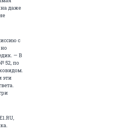
имая
ина даже
не
миссию с
, но
едик. — В
 52, по
ковидом.
м эти
твета.
три
1.RU,
ка.