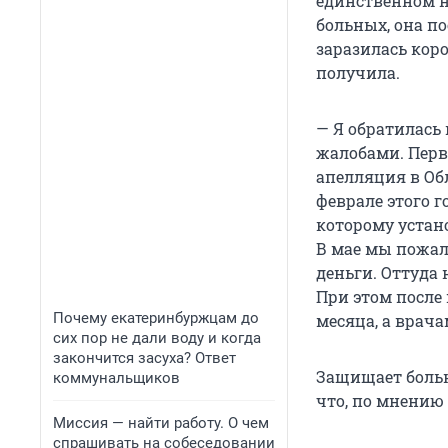
единственном н
больных, она п
заразилась кор
получила.
— Я обратилась
жалобами. Перв
апелляция в Обл
феврале этого г
которому устан
В мае мы пожал
деньги. Оттуда 
При этом после
Почему екатеринбуржцам до
месяца, а врача
сих пор не дали воду и когда
закончится засуха? Ответ
Защищает больн
коммунальщиков
что, по мнению 
Миссия — найти работу. О чем
спрашивать на собеседовании