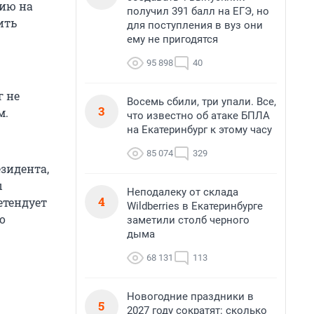
цию на
получил 391 балл на ЕГЭ, но
ить
для поступления в вуз они
ему не пригодятся
95 898
40
г не
Восемь сбили, три упали. Все,
3
м.
что известно об атаке БПЛА
на Екатеринбург к этому часу
85 074
329
зидента,
ы
Неподалеку от склада
4
етендует
Wildberries в Екатеринбурге
о
заметили столб черного
дыма
68 131
113
Новогодние праздники в
5
2027 году сократят: сколько