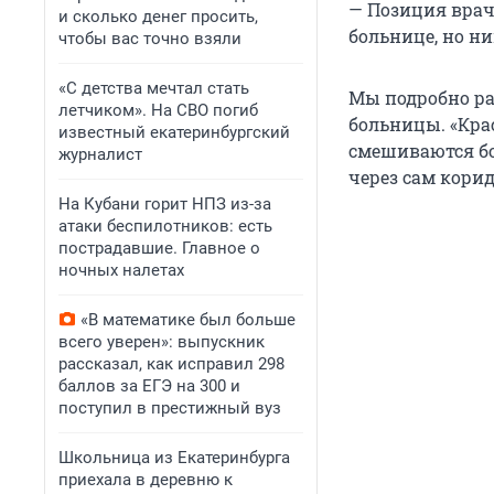
— Позиция врач
и сколько денег просить,
больнице, но н
чтобы вас точно взяли
«С детства мечтал стать
Мы подробно р
летчиком». На СВО погиб
больницы. «Крас
известный екатеринбургский
смешиваются бо
журналист
через сам кори
На Кубани горит НПЗ из-за
атаки беспилотников: есть
пострадавшие. Главное о
ночных налетах
«В математике был больше
всего уверен»: выпускник
рассказал, как исправил 298
баллов за ЕГЭ на 300 и
поступил в престижный вуз
Школьница из Екатеринбурга
приехала в деревню к