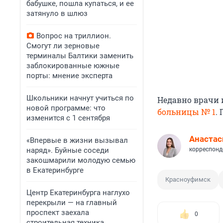
бабушке, пошла купаться, и ее
затянуло в шлюз
Вопрос на триллион.
Смогут ли зерновые
терминалы Балтики заменить
заблокированные южные
порты: мнение эксперта
Школьники начнут учиться по
Недавно врачи 
новой программе: что
больницы № 1
.
изменится с 1 сентября
Анастас
«Впервые в жизни вызывал
наряд». Буйные соседи
корреспонд
закошмарили молодую семью
в Екатеринбурге
Красноуфимск
Центр Екатеринбурга наглухо
перекрыли — на главный
проспект заехала
0
строительная техника