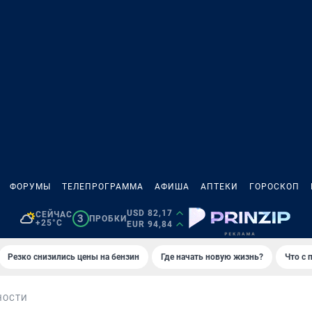
ФОРУМЫ
ТЕЛЕПРОГРАММА
АФИША
АПТЕКИ
ГОРОСКОП
USD 82,17
СЕЙЧАС
3
ПРОБКИ
+25°C
EUR 94,84
Резко снизились цены на бензин
Где начать новую жизнь?
Что с 
НОСТИ