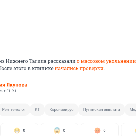
из Нижнего Тагила рассказали
о массовом увольнении
 После этого в клинике
начались проверки
.
ия Якупова
ент E1.RU
Рентгенолог
КТ
Коронавирус
Путинская выплата
Ме
0
0
0