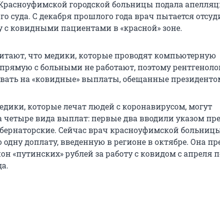
 Красноуфимской городской больницы подала апелля
о суда. С декабря прошлого года врач пытается отсуд
ту с ковидными пациентами в «красной» зоне.
итают, что медики, которые проводят компьютерную
прямую с больными не работают, поэтому рентгеноло
вать на «ковидные» выплаты, обещанные президенто
едики, которые лечат людей с коронавирусом, могут
а четыре вида выплат: первые два вводили указом пре
убернаторские. Сейчас врач красноуфимской больниц
 одну доплату, введенную в регионе в октябре. Она пр
н «путинских» рублей за работу с ковидом с апреля п
да.