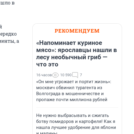
ошло в
й
РЕКОМЕНДУЕМ
нередко
енты, а
«Напоминает куриное
мясо»: ярославцы нашли в
лесу необычный гриб —
что это
16 часов
10 590
7
«Он мне угрожает и портит жизнь»:
москвич обвинил турагента из
Волгограда в мошенничестве и
пропаже почти миллиона рублей
Не нужно выбрасывать и сжигать
ботву помидоров и картофеля! Как я
нашла лучшее удобрение для яблони
и малины