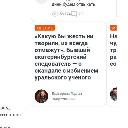
дней будем отдыхать
58 174
29
МНЕНИЕ
МНЕНИ
«Какую бы жесть ни
Насле
творили, их всегда
чудом
отмажут». Бывший
транс
екатеринбургский
разне
следователь — о
совет
скандале с избиением
уральского ученого
Екатерина Герлах
Общественник
рач,
нтгенолог