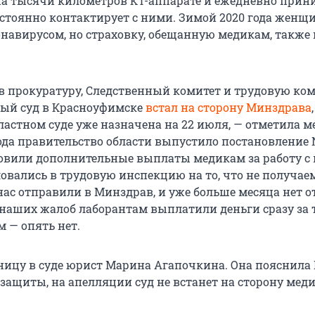
а тысячи километров КТ-аппарате и ежедневно прин
остоянно контактирует с ними. Зимой 2020 года женщ
онавирусом, но страховку, обещанную медикам, также 
 в прокуратуру, Следственный комитет и трудовую ко
ый суд в Красноуфимске
встал на сторону Минздрава
астном суде уже назначена на 22 июля, — отметила м
ода правительство области выпустило постановление №
овили дополнительные выплаты медикам за работу с 
овались в трудовую инспекцию на то, что не получае
нас отправили в Минздрав, и уже больше месяца нет о
 наших жалоб лаборантам выплатили деньги сразу за 
м — опять нет.
ицу в суде юрист Марина Агапочкина. Она пояснила E
защиты, на апелляции суд не встанет на сторону меди