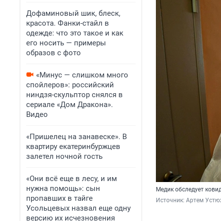
Дофаминовый шик, блеск,
красота. Фанки-стайл в
одежде: что это такое и как
его носить — примеры
образов с фото
«Минус — слишком много
спойлеров»: российский
ниндзя-скульптор снялся в
сериале «Дом Дракона».
Видео
«Пришелец на занавеске». В
квартиру екатеринбуржцев
залетел ночной гость
«Они всё еще в лесу, и им
нужна помощь»: сын
Медик обследует ковид
пропавших в тайге
Источник: 
Артем Устю
Усольцевых назвал еще одну
версию их исчезновения