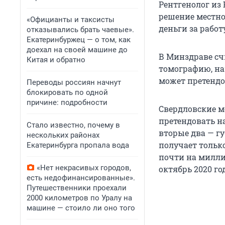
Рентгенолог из
решение местног
«Официанты и таксисты
деньги за рабо
отказывались брать чаевые».
Екатеринбуржец — о том, как
доехал на своей машине до
В Минздраве сч
Китая и обратно
томографию, на
может претендо
Переводы россиян начнут
блокировать по одной
причине: подробности
Свердловские м
претендовать н
Стало известно, почему в
вторые два — г
нескольких районах
получает только
Екатеринбурга пропала вода
почти на миллио
«Нет некрасивых городов,
октябрь 2020 го
есть недофинансированные».
Путешественники проехали
2000 километров по Уралу на
машине — стоило ли оно того