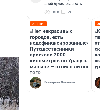
дней будем отдыхать
58 081
29
МНЕНИЕ
МНЕНИ
«Нет некрасивых
«Каку
городов, есть
творил
недофинансированные».
отмаж
Путешественники
екате
проехали 2000
следо
километров по Уралу на
сканд
машине — стоило ли оно
ураль
того
Екатерина Литкевич