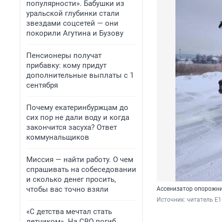
популярности». Бабушки из
уральской глубинки стали
звездами соцсетей — они
покорили Агутина и Бузову
Пенсионеры получат
прибавку: кому придут
дополнительные выплаты с 1
сентября
Почему екатеринбуржцам до
сих пор не дали воду и когда
закончится засуха? Ответ
коммунальщиков
Миссия — найти работу. О чем
спрашивать на собеседовании
и сколько денег просить,
чтобы вас точно взяли
Ассенизатор опорожни
Источник: 
читатель E1
«С детства мечтал стать
летчиком». На СВО погиб