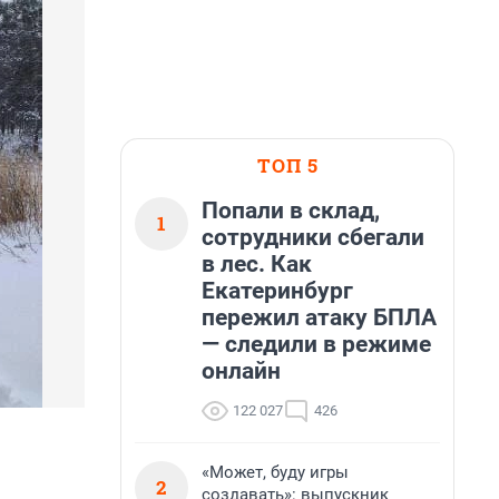
ТОП 5
Попали в склад,
1
сотрудники сбегали
в лес. Как
Екатеринбург
пережил атаку БПЛА
— следили в режиме
онлайн
122 027
426
«Может, буду игры
2
создавать»: выпускник