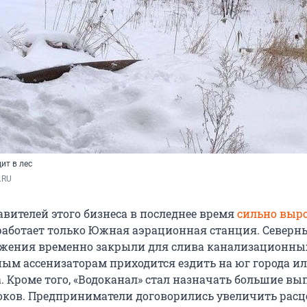
ит в лес
.RU
авителей этого бизнеса в последнее время
сильно выр
работает только Южная аэрационная станция. Северн
ужения временно закрыли для слива канализационны
ным ассенизаторам приходится ездить на юг города ил
. Кроме того, «Водоканал» стал назначать большие вы
токов. Предприниматели договорились увеличить расц