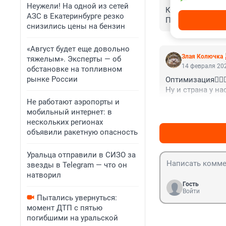
Неужели! На одной из сетей
КОГДА В ПОСЕЛ
АЗС в Екатеринбурге резко
ПОСЕЛКУ? СЛИВАЮ
снизились цены на бензин
«Август будет еще довольно
Злая Колючка
тяжелым». Эксперты — об
14 февраля 202
обстановке на топливном
рынке России
Оптимизация🤦🏼‍♀️
Ну и страна у нас
Не работают аэропорты и
мобильный интернет: в
нескольких регионах
объявили ракетную опасность
Уральца отправили в СИЗО за
звезды в Telegram — что он
натворил
Гость
Войти
Пытались увернуться:
момент ДТП с пятью
погибшими на уральской