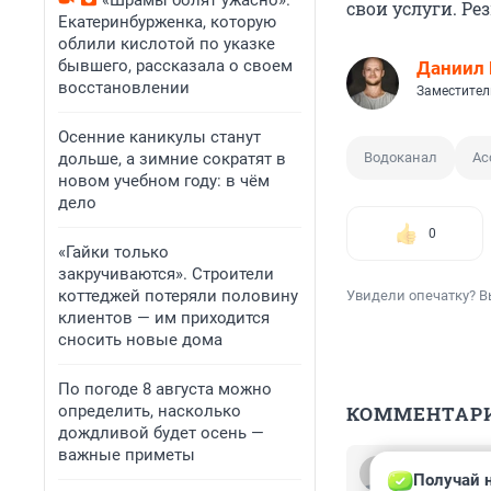
«Шрамы болят ужасно».
свои услуги. Ре
Екатеринбурженка, которую
облили кислотой по указке
бывшего, рассказала о своем
Даниил
восстановлении
Заместител
Осенние каникулы станут
дольше, а зимние сократят в
Водоканал
Ас
новом учебном году: в чём
дело
0
«Гайки только
закручиваются». Строители
коттеджей потеряли половину
Увидели опечатку? В
клиентов — им приходится
сносить новые дома
По погоде 8 августа можно
определить, насколько
КОММЕНТАР
дождливой будет осень —
важные приметы
Гость
Получай н
14 февраля 202