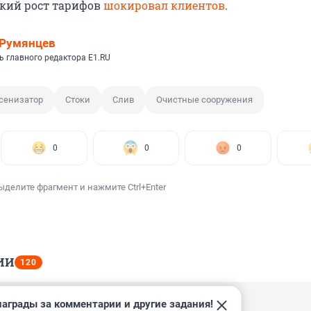
зкий рост тарифов
шокировал клиентов
.
 Румянцев
ь главного редактора E1.RU
сенизатор
Стоки
Слив
Очистные сооружения
0
0
0
ыделите фрагмент и нажмите Ctrl+Enter
ИИ
120
аграды за комментарии и другие задания!
2, 07:48