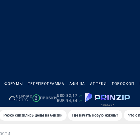
ФОРУМЫ
ТЕЛЕПРОГРАММА
АФИША
АПТЕКИ
ГОРОСКОП
USD 82,17
СЕЙЧАС
2
ПРОБКИ
+21°C
EUR 94,84
Резко снизились цены на бензин
Где начать новую жизнь?
Что с 
ОСТИ