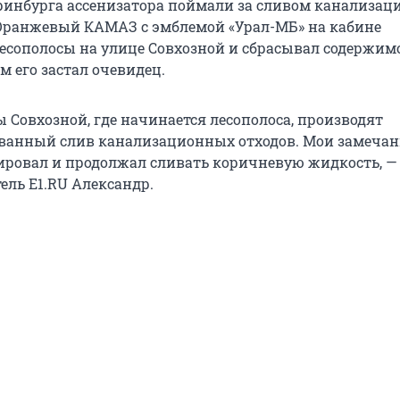
еринбурга ассенизатора поймали за сливом канализа
. Оранжевый КАМАЗ с эмблемой «Урал-МБ» на кабине
лесополосы на улице Совхозной и сбрасывал содержимо
м его застал очевидец.
 Совхозной, где начинается лесополоса, производят
ванный слив канализационных отходов. Мои замеча
ировал и продолжал сливать коричневую жидкость, —
ель E1.RU Александр.