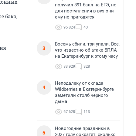
ционных
получил 391 балл на ЕГЭ, но
для поступления в вуз они
е бака,
ему не пригодятся
95 824
40
Восемь сбили, три упали. Все,
3
ния
что известно об атаке БПЛА
на Екатеринбург к этому часу
83 929
328
Неподалеку от склада
4
Wildberries в Екатеринбурге
заметили столб черного
дыма
67 628
113
Новогодние праздники в
5
2027 году сократят: сколько