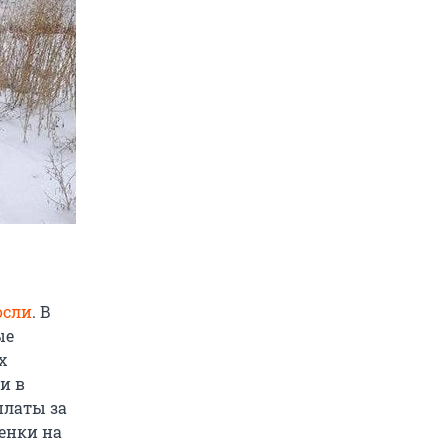
осли
. В
ые
х
и в
платы за
енки на