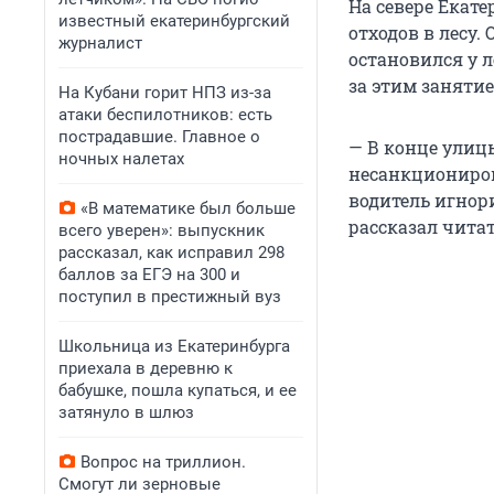
На севере Екат
известный екатеринбургский
отходов в лесу
журналист
остановился у 
за этим занятие
На Кубани горит НПЗ из-за
атаки беспилотников: есть
пострадавшие. Главное о
— В конце улицы
ночных налетах
несанкциониро
водитель игнор
«В математике был больше
рассказал читат
всего уверен»: выпускник
рассказал, как исправил 298
баллов за ЕГЭ на 300 и
поступил в престижный вуз
Школьница из Екатеринбурга
приехала в деревню к
бабушке, пошла купаться, и ее
затянуло в шлюз
Вопрос на триллион.
Смогут ли зерновые