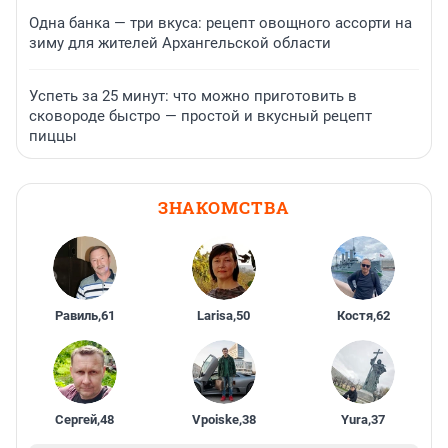
Одна банка — три вкуса: рецепт овощного ассорти на
зиму для жителей Архангельской области
Успеть за 25 минут: что можно приготовить в
сковороде быстро — простой и вкусный рецепт
пиццы
ЗНАКОМСТВА
Равиль
,
61
Larisa
,
50
Костя
,
62
Сергей
,
48
Vpoiske
,
38
Yura
,
37