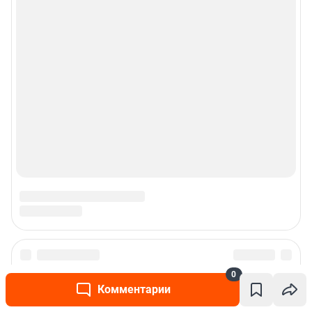
Прайс-лист
О компании
Наши награды
Наши вакансии
Техподдержка
Тех. требования
Предвыборная агитация
0
Статистика канала в MAX
Комментарии