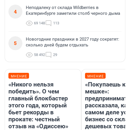
Неподалеку от склада Wildberries в
4
Екатеринбурге заметили столб черного дыма
69 148
113
Новогодние праздники в 2027 году сократят:
5
сколько дней будем отдыхать
58 492
29
МНЕНИЕ
МНЕНИЕ
«Никого нельзя
«Покупаешь ко
победить». О чем
мешке»:
главный блокбастер
предпринимат
этого года, который
рассказала, как
бьет рекорды в
самом деле ус
прокате: честный
бизнес со скл
отзыв на «Одиссею»
дешевых това