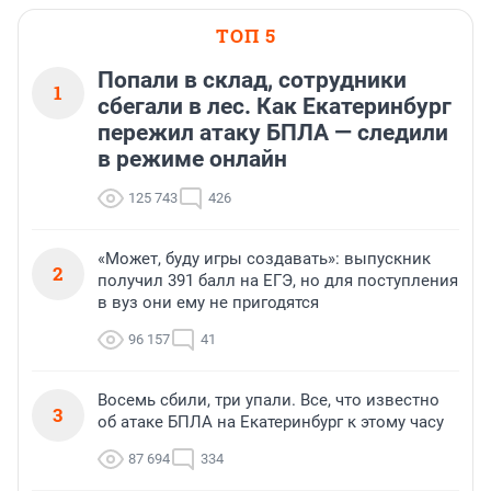
ТОП 5
Попали в склад, сотрудники
1
сбегали в лес. Как Екатеринбург
пережил атаку БПЛА — следили
в режиме онлайн
125 743
426
«Может, буду игры создавать»: выпускник
2
получил 391 балл на ЕГЭ, но для поступления
в вуз они ему не пригодятся
96 157
41
Восемь сбили, три упали. Все, что известно
3
об атаке БПЛА на Екатеринбург к этому часу
87 694
334