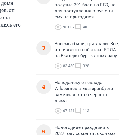
 дома
получил 391 балл на ЕГЭ, но
ев, он
для поступления в вуз они
ему не пригодятся
кона.
лись его
95 807
40
Восемь сбили, три упали. Все,
3
что известно об атаке БПЛА
на Екатеринбург к этому часу
83 430
328
Неподалеку от склада
4
Wildberries в Екатеринбурге
заметили столб черного
дыма
67 481
113
Новогодние праздники в
5
2027 году сократят: сколько