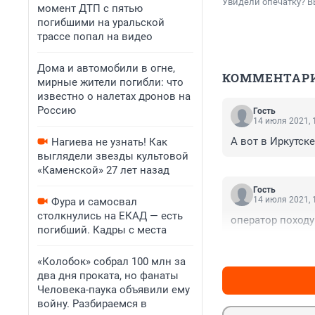
Увидели опечатку? В
момент ДТП с пятью
погибшими на уральской
трассе попал на видео
Дома и автомобили в огне,
КОММЕНТАР
мирные жители погибли: что
известно о налетах дронов на
Россию
Гость
14 июля 2021, 
А вот в Иркутск
Нагиева не узнать! Как
выглядели звезды культовой
«Каменской» 27 лет назад
Гость
14 июля 2021, 
Фура и самосвал
столкнулись на ЕКАД — есть
оператор походу 
погибший. Кадры с места
«Колобок» собрал 100 млн за
два дня проката, но фанаты
Человека-паука объявили ему
войну. Разбираемся в