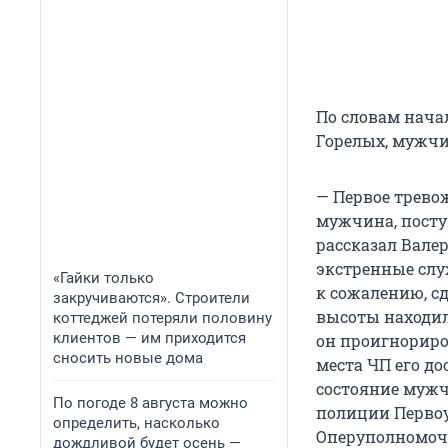
По словам нача
Горелых, мужч
— Первое трево
мужчина, посту
рассказал Вале
экстренные слу
«Гайки только
к сожалению, с
закручиваются». Строители
высоты находил
коттеджей потеряли половину
клиентов — им приходится
он проигнориров
сносить новые дома
места ЧП его до
состояние мужч
По погоде 8 августа можно
полиции Первоу
определить, насколько
Оперуполномоч
дождливой будет осень —