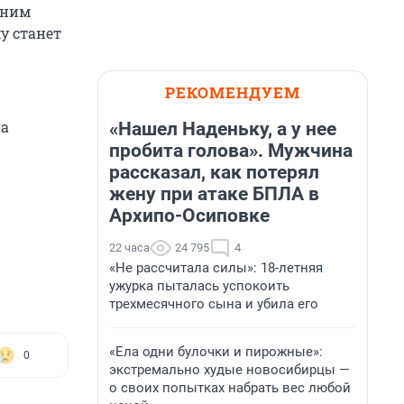
 ним
у станет
РЕКОМЕНДУЕМ
на
«Нашел Наденьку, а у нее
пробита голова». Мужчина
рассказал, как потерял
жену при атаке БПЛА в
Архипо-Осиповке
22 часа
24 795
4
«Не рассчитала силы»: 18-летняя
ужурка пыталась успокоить
трехмесячного сына и убила его
«Ела одни булочки и пирожные»:
0
экстремально худые новосибирцы —
о своих попытках набрать вес любой