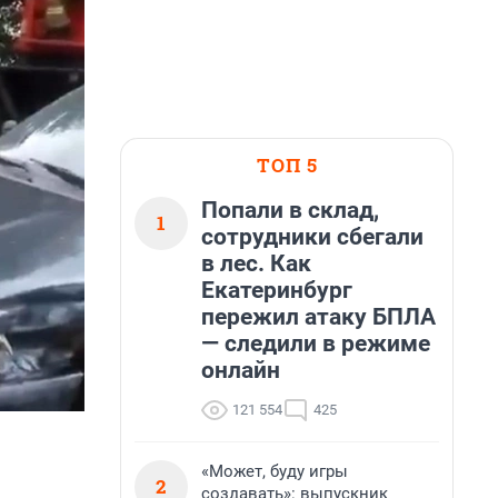
ТОП 5
Попали в склад,
1
сотрудники сбегали
в лес. Как
Екатеринбург
пережил атаку БПЛА
— следили в режиме
онлайн
121 554
425
«Может, буду игры
2
создавать»: выпускник