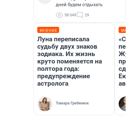
дней будем отдыхать
58 049
29
МНЕНИЕ
МНЕНИ
Луна переписала
«Стои
судьбу двух знаков
перен
зодиака. Их жизнь
Журна
круто поменяется на
прова
полтора года:
сдвин
предупреждение
Екате
астролога
авгус
Тамара Гребенюк