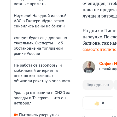
очевидцев, что
важные приметы
пока не предста
лучше и разреш
Неужели! На одной из сетей
АЗС в Екатеринбурге резко
снизились цены на бензин
На днях в Пион
переулке. По сл
«Август будет еще довольно
балконе, так ка
тяжелым». Эксперты — об
обстановке на топливном
самостоятельно
рынке России
Софья И
Не работают аэропорты и
Ночной кор
мобильный интернет: в
нескольких регионах
объявили ракетную опасность
Первоуральск
Уральца отправили в СИЗО за
звезды в Telegram — что он
натворил
0
Пытались увернуться: