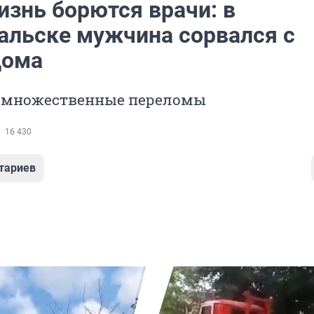
изнь борются врачи: в
альске мужчина сорвался с
дома
 множественные переломы
16 430
тариев