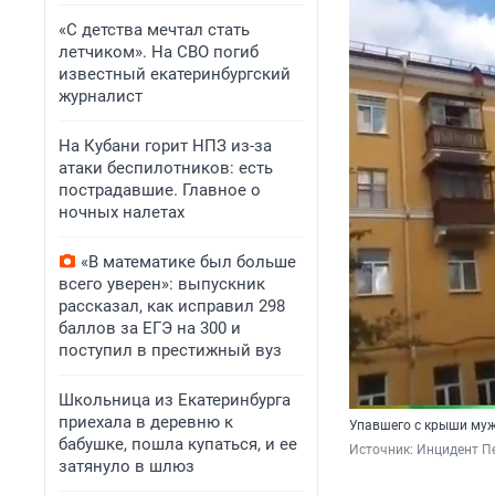
«С детства мечтал стать
летчиком». На СВО погиб
известный екатеринбургский
журналист
На Кубани горит НПЗ из-за
атаки беспилотников: есть
пострадавшие. Главное о
ночных налетах
«В математике был больше
всего уверен»: выпускник
рассказал, как исправил 298
баллов за ЕГЭ на 300 и
поступил в престижный вуз
Школьница из Екатеринбурга
приехала в деревню к
Упавшего с крыши муж
бабушке, пошла купаться, и ее
Источник: 
Инцидент Пе
затянуло в шлюз