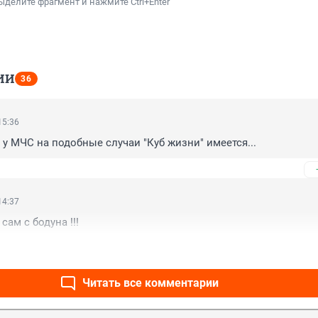
ыделите фрагмент и нажмите Ctrl+Enter
ИИ
36
15:36
е у МЧС на подобные случаи "Куб жизни" имеется...
14:37
сам с бодуна !!!
Читать все комментарии