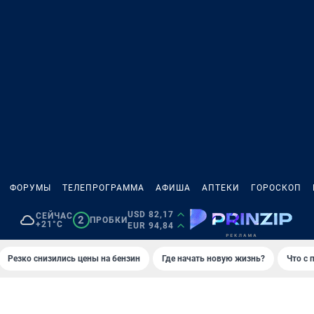
ФОРУМЫ
ТЕЛЕПРОГРАММА
АФИША
АПТЕКИ
ГОРОСКОП
USD 82,17
СЕЙЧАС
2
ПРОБКИ
+21°C
EUR 94,84
Резко снизились цены на бензин
Где начать новую жизнь?
Что с 