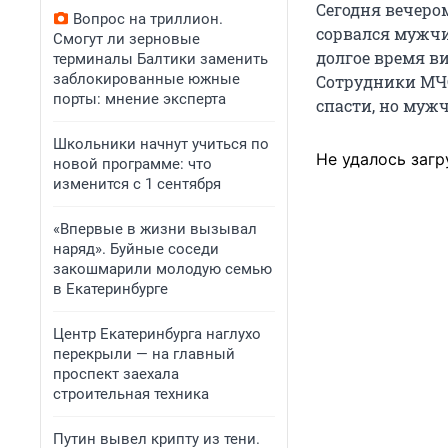
Сегодня вечеро
Вопрос на триллион.
сорвался мужчин
Смогут ли зерновые
долгое время в
терминалы Балтики заменить
заблокированные южные
Сотрудники МЧС
порты: мнение эксперта
спасти, но мужч
Школьники начнут учиться по
Не удалось загр
новой программе: что
изменится с 1 сентября
«Впервые в жизни вызывал
наряд». Буйные соседи
закошмарили молодую семью
в Екатеринбурге
Центр Екатеринбурга наглухо
перекрыли — на главный
проспект заехала
строительная техника
Путин вывел крипту из тени.