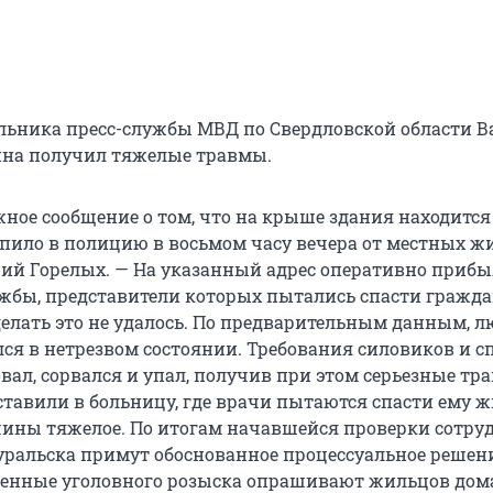
льника пресс-службы МВД по Свердловской области В
ина получил тяжелые травмы.
жное сообщение о том, что на крыше здания находится
пило в полицию в восьмом часу вечера от местных жи
рий Горелых. — На указанный адрес оперативно приб
жбы, представители которых пытались спасти гражда
делать это не удалось. По предварительным данным, л
ся в нетрезвом состоянии. Требования силовиков и с
ал, сорвался и упал, получив при этом серьезные тр
ставили в больницу, где врачи пытаются спасти ему ж
ины тяжелое. По итогам начавшейся проверки сотру
ральска примут обоснованное процессуальное решени
енные уголовного розыска опрашивают жильцов дом