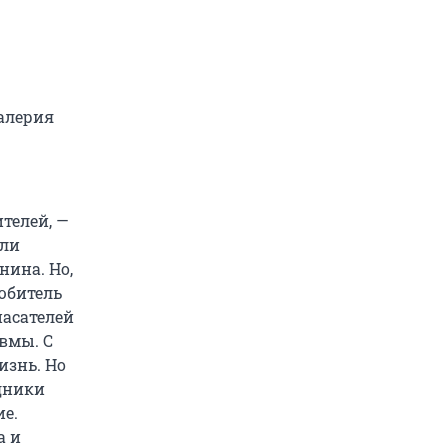
алерия
телей, —
ыли
нина. Но,
юбитель
пасателей
авмы. С
изнь. Но
дники
е.
а и