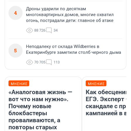
Дроны ударили по десяткам
4
многоквартирных домов, многие охватил
огонь, пострадали дети: главное об атаке
88 726
34
Неподалеку от склада Wildberries в
5
Екатеринбурге заметили столб черного дыма
70 705
113
МНЕНИЕ
МНЕНИЕ
«Аналоговая жизнь —
Как обесценив
вот что нам нужно».
ЕГЭ. Эксперт —
Почему новые
скандале с пр
блокбастеры
кампанией в ву
проваливаются, а
повторы старых