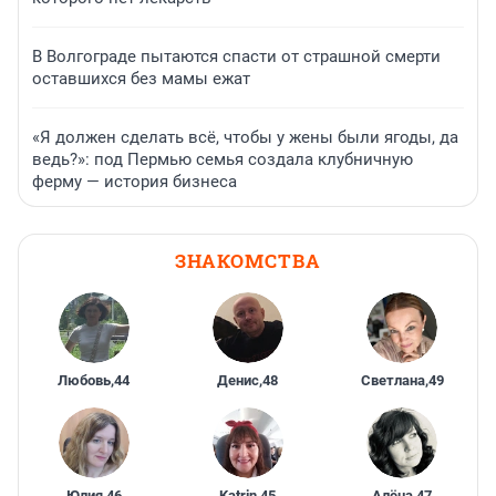
В Волгограде пытаются спасти от страшной смерти
оставшихся без мамы ежат
«Я должен сделать всё, чтобы у жены были ягоды, да
ведь?»: под Пермью семья создала клубничную
ферму — история бизнеса
ЗНАКОМСТВА
Любовь
,
44
Денис
,
48
Светлана
,
49
Юлия
,
46
Katrin
,
45
Алёна
,
47