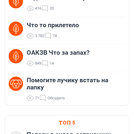
416
20
Что то прилетело
3 782
74
ОАКЗВ Что за запах?
849
14
Помогите лучику встать на
лапку
71
Обсудить
ТОП 5