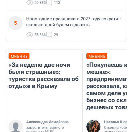
69 885
113
Новогодние праздники в 2027 году сократят:
5
сколько дней будем отдыхать
58 866
29
МНЕНИЕ
МНЕНИЕ
«За неделю две ночи
«Покупаешь ко
были страшные»:
мешке»:
туристка рассказала об
предпринимат
отдыхе в Крыму
рассказала, как
самом деле ус
бизнес со скл
дешевых това
Александра Исмайлова
Наталья Шорох
заместитель главного
Открыла кофейн
редактора 63.RU
деньги соцразв