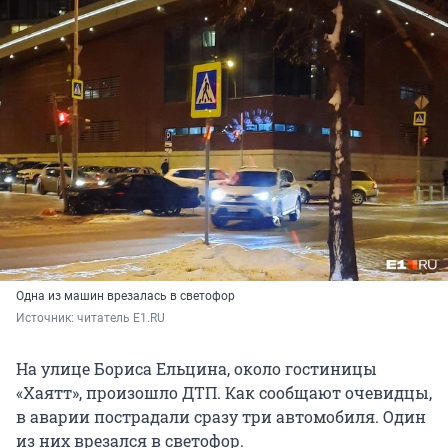
Одна из машин врезалась в светофор
Источник: 
читатель E1.RU
На улице Бориса Ельцина, около гостиницы
«Хаятт», произошло ДТП. Как сообщают очевидцы,
в аварии пострадали сразу три автомобиля. Один
из них врезался в светофор.