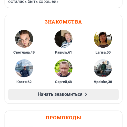
осталась быть хорошей»
ЗНАКОМСТВА
Светлана
,
49
Равиль
,
61
Larisa
,
50
Костя
,
62
Сергей
,
48
Vpoiske
,
38
Начать знакомиться
ПРОМОКОДЫ