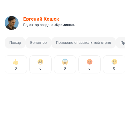
Евгений Кошек
Редактор раздела «Криминал»
Пожар
Волонтер
Поисково-спасательный отряд
Проп
0
0
0
0
0