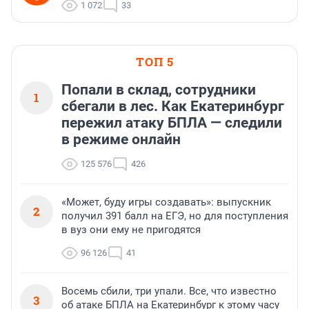
1 072
33
ТОП 5
Попали в склад, сотрудники
1
сбегали в лес. Как Екатеринбург
пережил атаку БПЛА — следили
в режиме онлайн
125 576
426
«Может, буду игры создавать»: выпускник
2
получил 391 балл на ЕГЭ, но для поступления
в вуз они ему не пригодятся
96 126
41
Восемь сбили, три упали. Все, что известно
3
об атаке БПЛА на Екатеринбург к этому часу