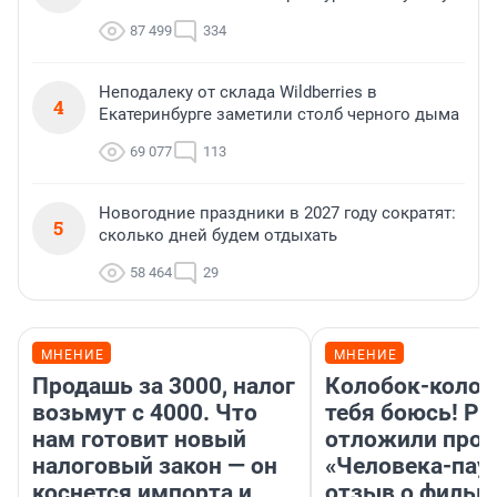
87 499
334
Неподалеку от склада Wildberries в
4
Екатеринбурге заметили столб черного дыма
69 077
113
Новогодние праздники в 2027 году сократят:
5
сколько дней будем отдыхать
58 464
29
МНЕНИЕ
МНЕНИЕ
Продашь за 3000, налог
Колобок-колобо
возьмут с 4000. Что
тебя боюсь! Ра
нам готовит новый
отложили прок
налоговый закон — он
«Человека-пау
коснется импорта и
отзыв о фильм