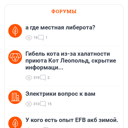
ФОРУМЫ
а где местная либерота?
19
1
Гибель кота из-за халатности
приюта Кот Леопольд, скрытиe
информаци...
319
2
Электрики вопрос к вам
313
15
У кого есть опыт EFB акб зимой.