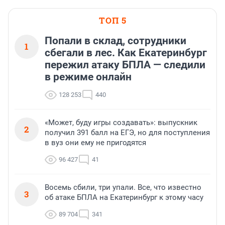
ТОП 5
Попали в склад, сотрудники
1
сбегали в лес. Как Екатеринбург
пережил атаку БПЛА — следили
в режиме онлайн
128 253
440
«Может, буду игры создавать»: выпускник
2
получил 391 балл на ЕГЭ, но для поступления
в вуз они ему не пригодятся
96 427
41
Восемь сбили, три упали. Все, что известно
3
об атаке БПЛА на Екатеринбург к этому часу
89 704
341