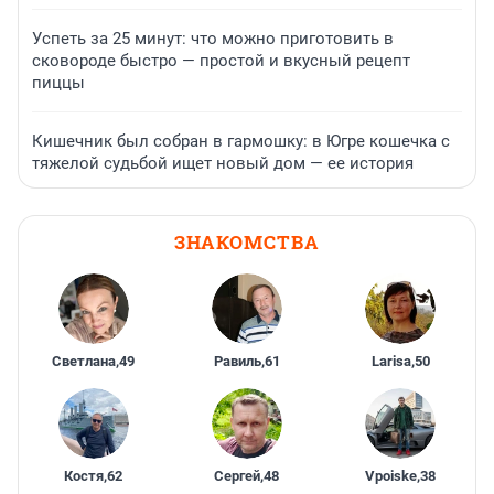
Успеть за 25 минут: что можно приготовить в
сковороде быстро — простой и вкусный рецепт
пиццы
Кишечник был собран в гармошку: в Югре кошечка с
тяжелой судьбой ищет новый дом — ее история
ЗНАКОМСТВА
Светлана
,
49
Равиль
,
61
Larisa
,
50
Костя
,
62
Сергей
,
48
Vpoiske
,
38