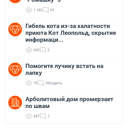
1 182
63
Гибель кота из-за халатности
приюта Кот Леопольд, скрытиe
информаци...
420
2
Помогите лучику встать на
лапку
70
Обсудить
Арболитовый дом промерзает
по швам
547
2