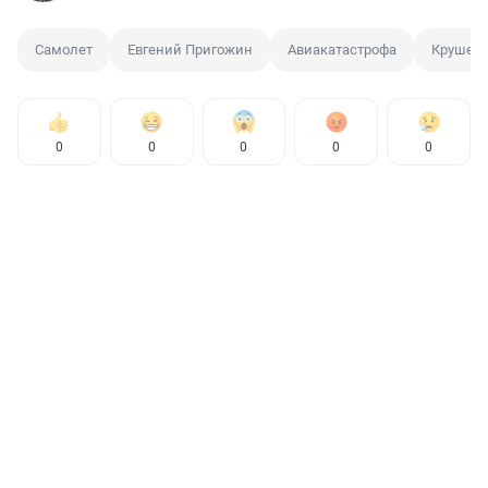
Самолет
Евгений Пригожин
Авиакатастрофа
Крушени
0
0
0
0
0