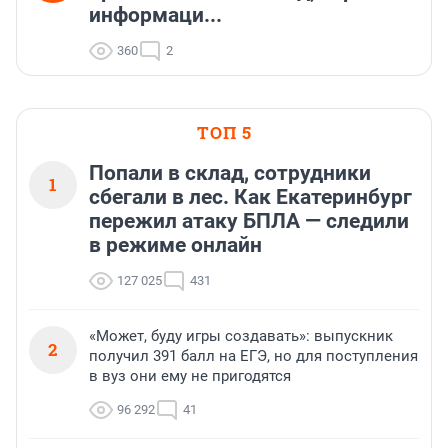
информаци...
360
2
ТОП 5
Попали в склад, сотрудники
1
сбегали в лес. Как Екатеринбург
пережил атаку БПЛА — следили
в режиме онлайн
127 025
431
«Может, буду игры создавать»: выпускник
2
получил 391 балл на ЕГЭ, но для поступления
в вуз они ему не пригодятся
96 292
41