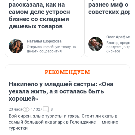
рассказала, как на
разнес миф о 
самом деле устроен
советских доро
бизнес со складами
дешевых товаров
Олег Арефьев
Наталья Шорохова
Блогер, предпри
Открыла кофейную точку на
владелец в тра
деньги соцразвития
бизнесе
РЕКОМЕНДУЕМ
Накипело у младшей сестры: «Она
уехала жить, а я осталась быть
хорошей»
23 часа
17 327
8
Вой сирен, злые туристы и грязь. Стоит ли ехать в
самый большой аквапарк в Геленджике — мнение
туристки