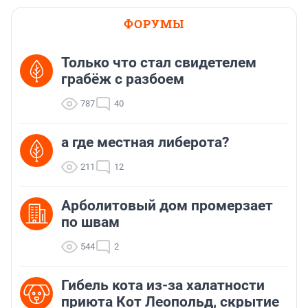
ФОРУМЫ
Только что стал свидетелем
грабёж с разбоем
787
40
а где местная либерота?
211
12
Арболитовый дом промерзает
по швам
544
2
Гибель кота из-за халатности
приюта Кот Леопольд, скрытиe