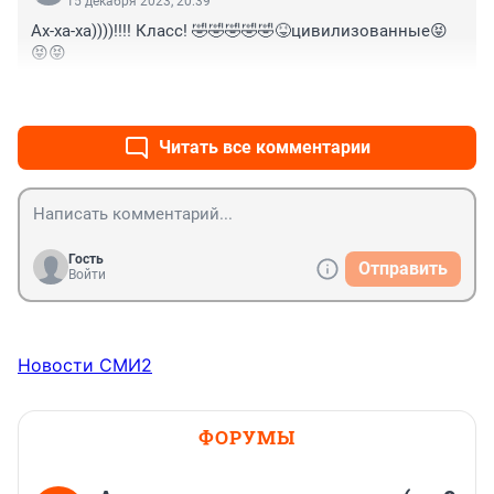
15 декабря 2023, 20:39
Ах-ха-ха))))!!!! Класс! 🤣🤣🤣🤣🤣😝цивилизованные😝
😝😝
+0
–0
Читать все комментарии
Гость
Отправить
Войти
Новости СМИ2
ФОРУМЫ