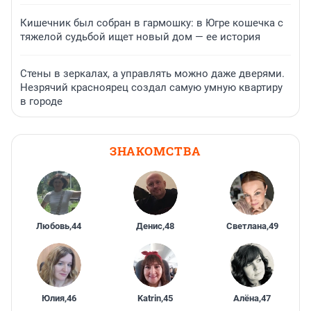
Кишечник был собран в гармошку: в Югре кошечка с
тяжелой судьбой ищет новый дом — ее история
Стены в зеркалах, а управлять можно даже дверями.
Незрячий красноярец создал самую умную квартиру
в городе
ЗНАКОМСТВА
Любовь
,
44
Денис
,
48
Светлана
,
49
Юлия
,
46
Katrin
,
45
Алёна
,
47