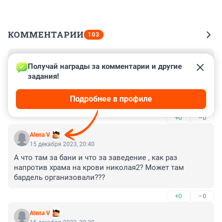
КОММЕНТАРИИ
103
Гость
16 декабря 2023, 20:39
Получай награды за комментарии и другие 
задания!
Ну все правильно баня в космосе не должна была 
сгореть,там же нет кислорода,утка очередная 
Подробнее в профиле
враки)))))))))
+0
–0
Alena V
15 декабря 2023, 20:40
А что там за бани и что за заведение , как раз 
напротив храма на крови николая2? Может там 
бардель организовали???
+0
–0
Alena V