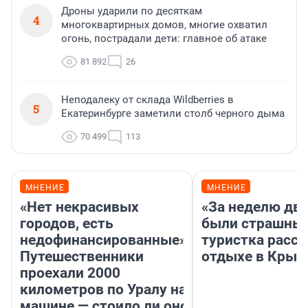
Дроны ударили по десяткам
4
многоквартирных домов, многие охватил
огонь, пострадали дети: главное об атаке
81 892
26
Неподалеку от склада Wildberries в
5
Екатеринбурге заметили столб черного дыма
70 499
113
МНЕНИЕ
МНЕНИЕ
«Нет некрасивых
«За неделю две
городов, есть
были страшные
недофинансированные».
туристка расск
Путешественники
отдыхе в Крым
проехали 2000
километров по Уралу на
машине — стоило ли оно