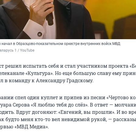
й начал в Образцово-показательном оркестре внутренних войск МВД
еларусь 1 / YouTube
ист решил испытать себя и стал участником проекта «
 телеканале «Культура». Но еще большую славу ему прин
ал в команду к Александру Градскому.
нии спел один куплет и припев из песни «Чертово ко
уара Серова «Я люблю тебя до слёз». В ответ — молчани
одить. Вдруг догоняют: «Евгений, вы прошли». И во вр
ак будто меня кто-то вел невидимой рукой, — рассказ
ервью «МВД Медиа».