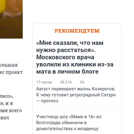
РЕКОМЕНДУЕМ
«Мне сказали, что нам
нужно расстаться».
Московского врача
уволили из клиники из-за
Большая
мата в личном блоге
ес проект
17 часов
38 214
24
Август перевернет жизнь Козерогов.
К чему готовит ретроградный Сатурн
лесо»,
— прогноз
е, и я
емя всего
Участницу шоу «Мама в 16» из
ывал
Волгограда обвинили в
домогательствах к младенцу