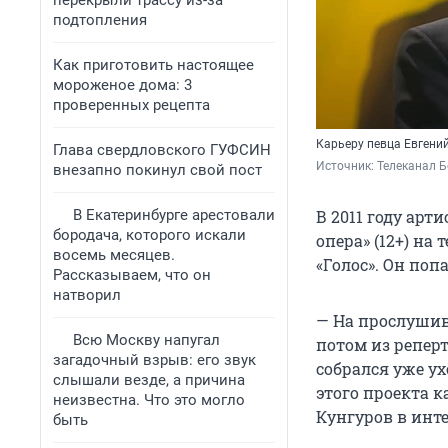
перекрыли трассу из-за
подтопления
Как приготовить настоящее
мороженое дома: 3
проверенных рецепта
Карьеру певца Евгени
Глава свердловского ГУФСИН
Источник: 
Телеканал Б
внезапно покинул свой пост
В Екатеринбурге арестовали
В 2011 году арт
бородача, которого искали
опера» (12+) на
восемь месяцев.
«Голос». Он поп
Рассказываем, что он
натворил
— На прослушива
Всю Москву напугал
потом из реперт
загадочный взрыв: его звук
собрался уже ух
слышали везде, а причина
этого проекта к
неизвестна. Что это могло
Кунгуров в инт
быть