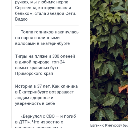
ручках, мы любим»: нерпа
Сергеевна, которую спасли
бельком, стала звездой Сети.
Видео
Толпа гопников накинулась
на парня с длинными
волосами в Екатеринбурге
Тигры на пляже и 300 оленей
в дикой природе: топ-24
самых красивых бухт
Приморского края
История в 37 лет. Как клиника
в Екатеринбурге возвращает
людям здоровье и
уверенность в себе
«Вернулся с СВО — и погиб
в ДТП». Что известно о
Евгению Кунгурову был
чоповцах, сгоревших в