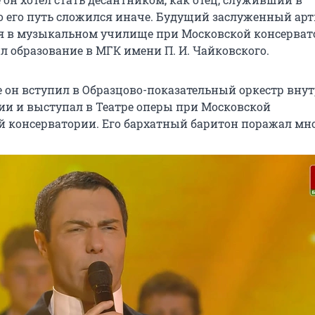
о его путь сложился иначе. Будущий заслуженный арт
я в музыкальном училище при Московской консервато
л образование в МГК имени П. И. Чайковского.
е он вступил в Образцово-показательный оркестр вну
ии и выступал в Театре оперы при Московской
й консерватории. Его бархатный баритон поражал мно