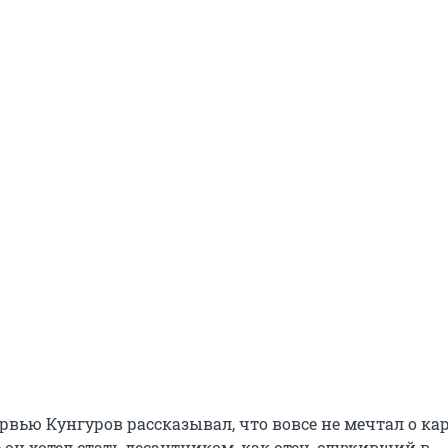
рвью Кунгуров рассказывал, что вовсе не мечтал о ка
е он хотел стать десантником, как отец, служивший в