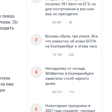
получил 391 балл на ЕГЭ, но
для поступления в вуз они
ему не пригодятся
о певца
очник. По
95 587
40
ыходить
Восемь сбили, три упали. Все,
3
что известно об атаке БПЛА
на Екатеринбург к этому часу
74 745
320
Неподалеку от склада
4
Wildberries в Екатеринбурге
отала
заметили столб черного
дыма
ила ему
ную
64 215
112
Новогодние праздники в
5
2027 году сократят: сколько