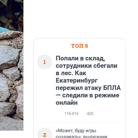
ТОП 5
Попали в склад,
1
сотрудники сбегали
в лес. Как
Екатеринбург
пережил атаку БПЛА
— следили в режиме
онлайн
116 413
420
«Может, буду игры
2
создавать»: выпускник