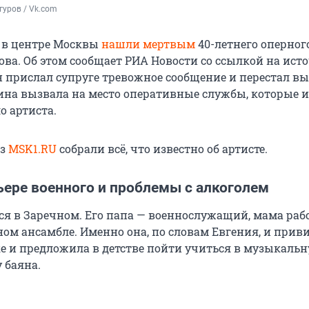
гуров / Vk.com
 в центре Москвы
нашли мертвым
40-летнего оперног
ва. Об этом сообщает РИА Новости со ссылкой на ист
 прислал супруге тревожное сообщение и перестал в
ина вызвала на место оперативные службы, которые и
о артиста.
из
MSK1.RU
собрали всё, что известно об артисте.
ьере военного и проблемы с алкоголем
ся в Заречном. Его папа — военнослужащий, мама раб
ном ансамбле. Именно она, по словам Евгения, и прив
е и предложила в детстве пойти учиться в музыкаль
 баяна.