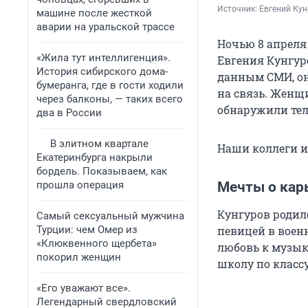
Источник: 
Евгений Кун
машине после жесткой
аварии на уральской трассе
Ночью 8 апреля
«Жила тут интеллигенция».
Евгения Кунгуро
История сибирского дома-
данным СМИ, он
бумеранга, где в гости ходили
на связь. Женщ
через балконы, — таких всего
обнаружили тел
два в России
В элитном квартале
Наши коллеги 
Екатеринбурга накрыли
бордель. Показываем, как
прошла операция
Мечты о кар
Кунгуров родил
Самый сексуальный мужчина
Турции: чем Омер из
певицей в воен
«Клюквенного щербета»
любовь к музык
покорил женщин
школу по классу
«Его уважают все».
Легендарный свердловский