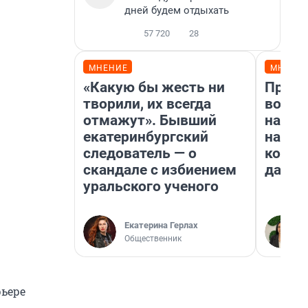
дней будем отдыхать
57 720
28
МНЕНИЕ
МНЕНИ
«Какую бы жесть ни
Прода
творили, их всегда
возьм
отмажут». Бывший
нам г
екатеринбургский
налог
следователь — о
косне
скандале с избиением
даже 
уральского ученого
Екатерина Герлах
Общественник
рьере