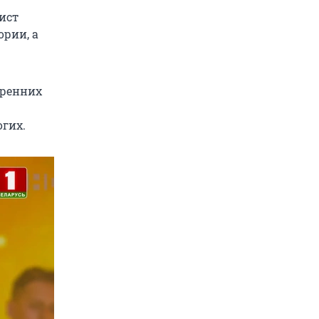
ист
рии, а
тренних
гих.