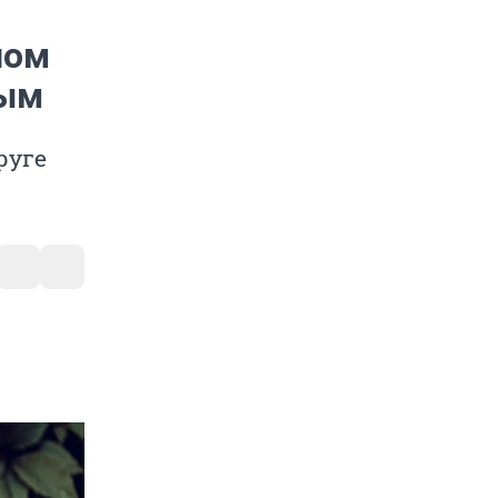
ном
вым
руге