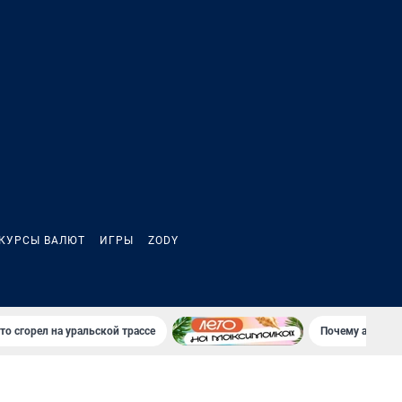
КУРСЫ ВАЛЮТ
ИГРЫ
ZODY
то сгорел на уральской трассе
Почему атаки Б