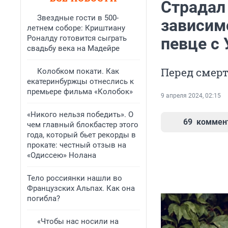
Страдал 
Звездные гости в 500-
зависим
летнем соборе: Криштиану
Роналду готовится сыграть
певце с
свадьбу века на Мадейре
Перед смерт
Колобком покати. Как
екатеринбуржцы отнеслись к
премьере фильма «Колобок»
9 апреля 2024, 02:15
«Никого нельзя победить». О
69
коммен
чем главный блокбастер этого
года, который бьет рекорды в
прокате: честный отзыв на
«Одиссею» Нолана
Тело россиянки нашли во
Французских Альпах. Как она
погибла?
«Чтобы нас носили на