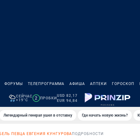
ФОРУМЫ
ТЕЛЕПРОГРАММА
АФИША
АПТЕКИ
ГОРОСКОП
USD 82,17
СЕЙЧАС
2
ПРОБКИ
+19°C
EUR 94,84
Легендарный генерал ушел в отставку
Где начать новую жизнь?
К
БЕЛЬ ПЕВЦА ЕВГЕНИЯ КУНГУРОВА
ПОДРОБНОСТИ