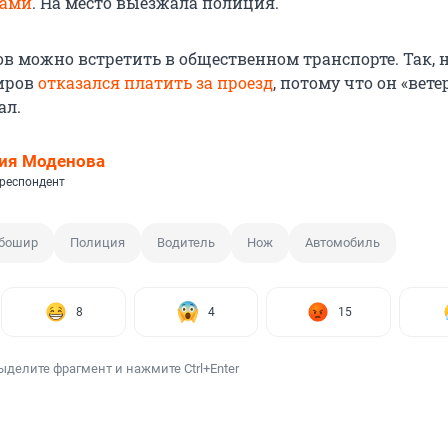
ками
. На место выезжала полиция.
в можно встретить в общественном транспорте. Так, 
жиров
отказался платить за проезд
, потому что он «вете
ал.
ия Моденова
респондент
бошир
Полиция
Водитель
Нож
Автомобиль
8
4
15
ыделите фрагмент и нажмите Ctrl+Enter