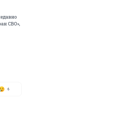
недавно
ран СВО»,
6