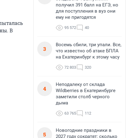
получил 391 балл на ЕГЭ, но
для поступления в вуз они
ему не пригодятся
 пыталась
95 572
40
ны. В
Восемь сбили, три упали. Все,
3
что известно об атаке БПЛА
на Екатеринбург к этому часу
72 803
320
Неподалеку от склада
4
Wildberries в Екатеринбурге
заметили столб черного
дыма
63 765
112
Новогодние праздники в
5
2027 году сократят: сколько