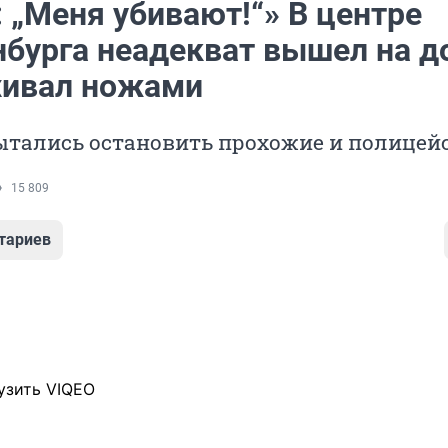
 „Меня убивают!“» В центре
нбурга неадекват вышел на д
хивал ножами
тались остановить прохожие и полицей
15 809
тариев
узить VIQEO