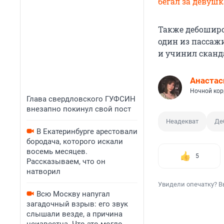
бегал за девуш
Также дебоширо
один из пасса
и учинил сканд
Анастас
Ночной кор
Глава свердловского ГУФСИН
внезапно покинул свой пост
Неадекват
Де
В Екатеринбурге арестовали
бородача, которого искали
восемь месяцев.
5
Рассказываем, что он
натворил
Увидели опечатку? В
Всю Москву напугал
загадочный взрыв: его звук
слышали везде, а причина