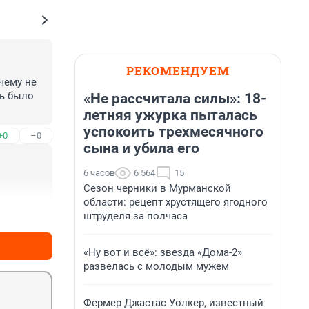
РЕКОМЕНДУЕМ
ему не 
ь было 
«Не рассчитала силы»: 18-
летняя ужурка пыталась
успокоить трехмесячного
+0
–0
сына и убила его
6 часов
6 564
15
Сезон черники в Мурманской
области: рецепт хрустящего ягодного
+0
–0
штруделя за полчаса
«Ну вот и всё»: звезда «Дома-2»
развелась с молодым мужем
Фермер Джастас Уолкер, известный