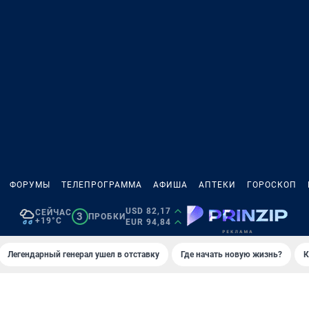
ФОРУМЫ
ТЕЛЕПРОГРАММА
АФИША
АПТЕКИ
ГОРОСКОП
USD 82,17
СЕЙЧАС
3
ПРОБКИ
+19°C
EUR 94,84
Легендарный генерал ушел в отставку
Где начать новую жизнь?
К