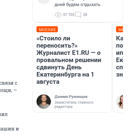
дней будем отдыхать
57 703
28
МНЕНИЕ
МНЕНИ
«Стоило ли
Как в
переносить?»
после
Журналист E1.RU — о
ипоте
провальном решении
Екате
сдвинуть День
спосо
Екатеринбурга на 1
знают
августа
связи с
мощи, —
Даниил Румянцев
Заместитель главного
редактора
шил
машин и