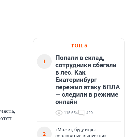
ТОП 5
Попали в склад,
1
сотрудники сбегали
в лес. Как
Екатеринбург
пережил атаку БПЛА
— следили в режиме
онлайн
часть,
115 654
420
хотят
«Может, буду игры
2
создавать»: выпускник