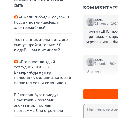
неизвестна. Что это могло
быть
КОММЕНТАР
«Смели гибриды Voyah». В
Гость
России возник дефицит
23 ноября 2024
электромобилей
почему ДПС прос
принимали меры 
Тест на внимательность: его
угроза жизни б
смогут пройти только 5%
людей — вы в их числе?
Гость
«Его знает каждый
5 ноября 2024,
сотрудник ОВД». В
Это мет
Екатеринбурге умер
полковник милиции, который
воспитал сотни силовиков
В Екатеринбург приедут
Uma2rman и розовый
экскаватор: полная
программа Дня строителя