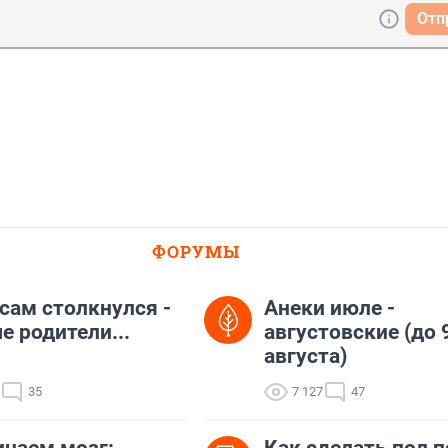
Отп
ФОРУМЫ
 сам столкнулся -
Анеки июле -
е родители...
августовские (до 
августа)
35
7 127
47