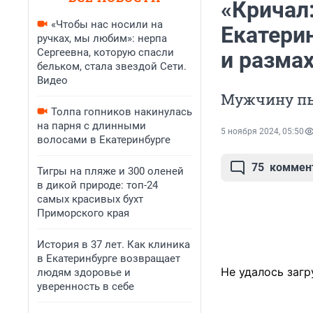
«Кричал:
«Чтобы нас носили на
Екатери
ручках, мы любим»: нерпа
Сергеевна, которую спасли
и разма
бельком, стала звездой Сети.
Видео
Мужчину пы
Толпа гопников накинулась
на парня с длинными
5 ноября 2024, 05:50
волосами в Екатеринбурге
75
коммен
Тигры на пляже и 300 оленей
в дикой природе: топ-24
самых красивых бухт
Приморского края
История в 37 лет. Как клиника
в Екатеринбурге возвращает
Не удалось загр
людям здоровье и
уверенность в себе