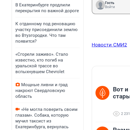
Гость
В Екатеринбурге продлили
Войти
перекрытия по важной дороге
К отданному под реновацию
участку присоединили землю
во Втузгородке. Что там
появится?
Новости СМИ2
«Сгорели заживо». Стало
известно, кто погиб на
уральской трассе во
вспыхнувшем Chevrolet
Мощные ливни и град
Вот и
накроют Свердловскую
стары
область
«Не могла поверить своим
2 231
глазам». Собака, которую
мучил таксист из
Екатеринбурга, вернулась