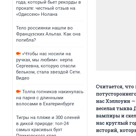
года, который бьет рекорды в
прокате: честный отзыв на
«Одиссею» Нолана
Тело россиянки нашли во
Французских Альпах. Как она
погибла?
«Чтобы нас носили на
ручках, мы любим»: нерпа
Сергеевна, которую спасли
бельком, стала звездой Сети.
Видео
Считается, что 
Толпа гопников накинулась
потустороннего
на парня с длинными
нас Хэллоуин —
волосами в Екатеринбурге
веселая тыква 
вампиры и скел
Тигры на пляже и 300 оленей
нас круглый го
в дикой природе: топ-24
самых красивых бухт
историй, котор
Приморского края