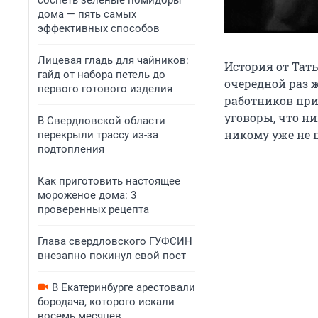
соспеть зеленые помидоры
дома — пять самых
эффективных способов
Лицевая гладь для чайников:
История от Тать
гайд от набора петель до
очередной раз 
первого готового изделия
работников при
уговоры, что ни
В Свердловской области
никому уже не п
перекрыли трассу из-за
подтопления
Как приготовить настоящее
мороженое дома: 3
проверенных рецепта
Глава свердловского ГУФСИН
внезапно покинул свой пост
В Екатеринбурге арестовали
бородача, которого искали
восемь месяцев.