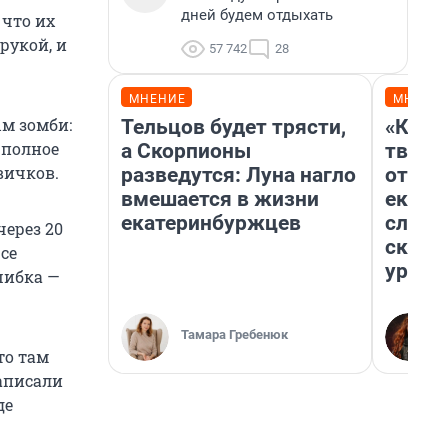
дней будем отдыхать
 что их
рукой, и
57 742
28
МНЕНИЕ
МНЕНИ
м зомби:
Тельцов будет трясти,
«Каку
 полное
а Скорпионы
творил
вичков.
разведутся: Луна нагло
отмаж
вмешается в жизни
екате
екатеринбуржцев
следо
через 20
сканд
се
ураль
шибка —
Тамара Гребенюк
то там
записали
де