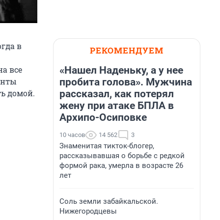
огда в
РЕКОМЕНДУЕМ
«Нашел Наденьку, а у нее
а все
пробита голова». Мужчина
менты
рассказал, как потерял
ть домой.
жену при атаке БПЛА в
Архипо-Осиповке
10 часов
14 562
3
Знаменитая тикток-блогер,
рассказывавшая о борьбе с редкой
формой рака, умерла в возрасте 26
лет
Соль земли забайкальской.
Нижегородцевы