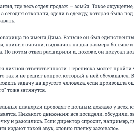
ания, где весь отдел продаж — зомби. Такое ощущение,
 а сегодня откопали, одели в одежду, которая была под 
авать.
 товарища по имени Дима. Раньше он был единственны
и, кривые очочки, пиджачок на два размера больше и
а. Но потом отдел расширили и, похоже, он покусал но
ся личной ответственности. Переписка может пройти 
то так и не решит вопрос, который в ней обсуждался. В
ожить задачу на другого человека, если произошла о
о" тоже затянутся.
ельные планерки проходят с полным дежавю у всех, к
вается. Никакого движения: все посидели, обсудили, 
очку и разошлись. Если директор спросит, например, г
ни издают такой звук, словно пленку зажевало».