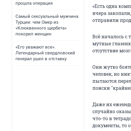
прошла операция
«Есть одна комп
вчера закопали,
Самый сексуальный мужчина
отправили прод
Турции: чем Омер из
«Клюквенного щербета»
покорил женщин
Всё началось с
мутные глазенк
«Его уважают все».
отсутствие мозг
Легендарный свердловский
генерал ушел в отставку
Они жутко боят
человек, но ник
пытаются перел
поиски "крайнег
Даже их еженед
случайно оказы
что-то в тетрад
документы, то о