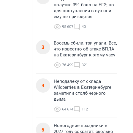
получил 391 балл на ЕГЭ, но
для поступления в вуз они
ему не пригодятся
95 607
40
Восемь сбили, три упали. Все,
3
что известно об атаке БПЛА
на Екатеринбург к этому часу
76 499
321
Неподалеку от склада
4
Wildberries в Екатеринбурге
заметили столб черного
дыма
64 674
112
Новогодние праздники в
5
2027 году сократят: сколько