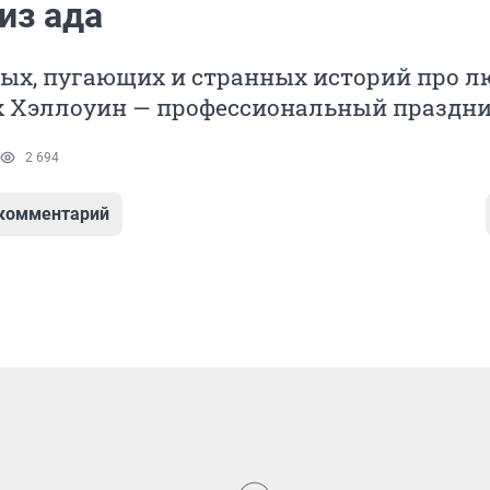
из ада
ых, пугающих и странных историй про л
х Хэллоуин — профессиональный праздн
2 694
 комментарий