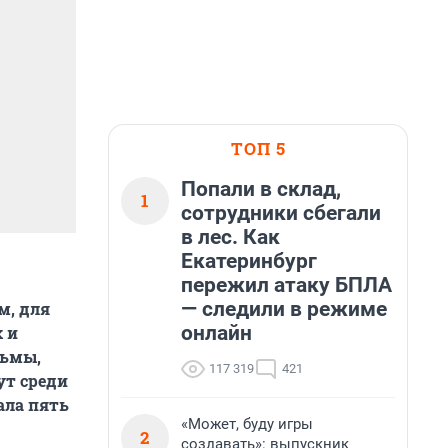
ТОП 5
Попали в склад,
1
сотрудники сбегали
в лес. Как
Екатеринбург
пережил атаку БПЛА
— следили в режиме
м, для
онлайн
 и
дьмы,
117 319
421
ут среди
ала пять
«Может, буду игры
2
создавать»: выпускник