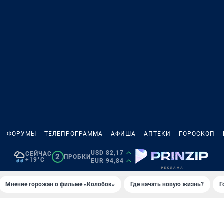
ФОРУМЫ
ТЕЛЕПРОГРАММА
АФИША
АПТЕКИ
ГОРОСКОП
USD 82,17
СЕЙЧАС
2
ПРОБКИ
+19°C
EUR 94,84
Мнение горожан о фильме «Колобок»
Где начать новую жизнь?
Г