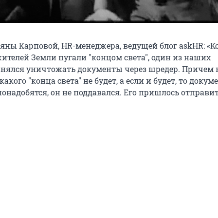
яны Карповой, HR-менеджера, ведущей блог askHR: «К
жителей Земли пугали "концом света", один из наших
нялся уничтожать документы через шредер. Причем н
какого "конца света" не будет, а если и будет, то доку
онадобятся, он не поддавался. Его пришлось отправи