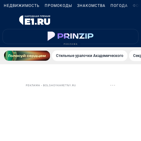
НЕДВИЖИМОСТЬ
ПРОМОКОДЫ
ЗНАКОМСТВА
ПОГОДА
ФО
Стильные уралочки Академического
Сек
РЕКЛАМА • BOLSHOYKARETNY.RU