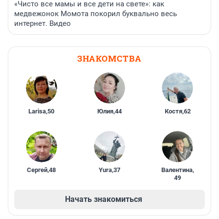
«Чисто все мамы и все дети на свете»: как
медвежонок Момота покорил буквально весь
интернет. Видео
ЗНАКОМСТВА
Larisa
,
50
Юлия
,
44
Костя
,
62
Сергей
,
48
Yura
,
37
Валентина
,
49
Начать знакомиться