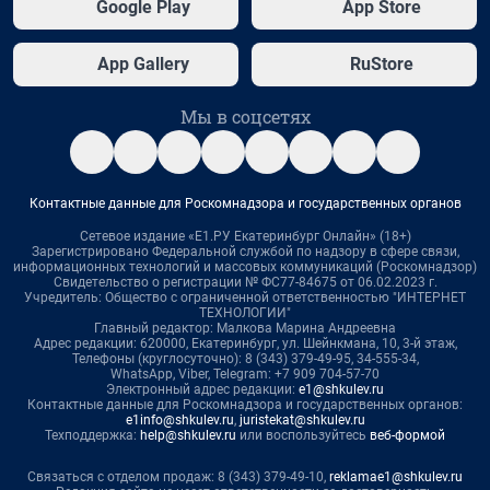
Google Play
App Store
App Gallery
RuStore
Мы в соцсетях
Контактные данные для Роскомнадзора и государственных органов
Сетевое издание «Е1.РУ Екатеринбург Онлайн» (18+)
Зарегистрировано Федеральной службой по надзору в сфере связи,
информационных технологий и массовых коммуникаций (Роскомнадзор)
Свидетельство о регистрации № ФС77-84675 от 06.02.2023 г.
Учредитель: Общество с ограниченной ответственностью "ИНТЕРНЕТ
ТЕХНОЛОГИИ"
Главный редактор: Малкова Марина Андреевна
Адрес редакции: 620000, Екатеринбург, ул. Шейнкмана, 10, 3-й этаж,
Телефоны (круглосуточно): 8 (343) 379-49-95, 34-555-34,
WhatsApp, Viber, Telegram: +7 909 704-57-70
Электронный адрес редакции:
e1@shkulev.ru
Контактные данные для Роскомнадзора и государственных органов:
e1info@shkulev.ru
,
juristekat@shkulev.ru
Техподдержка:
help@shkulev.ru
или воспользуйтесь
веб-формой
Связаться с отделом продаж: 8 (343) 379-49-10,
reklamae1@shkulev.ru