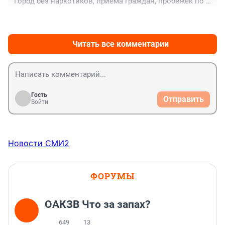
Город без наркотиков, приёма граждан, пробежек по 
утрам на набережной с народом и сбора мусора на 
+0
–0
пруду, не припомню его реальных Дел на пользу 
города. 

Пусть лекции читает дальше....
Читать все комментарии
Гость
Отправить
Войти
Новости СМИ2
ФОРУМЫ
ОАКЗВ Что за запах?
649
13