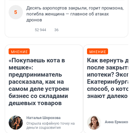
Десять аэропортов закрыли, горит промзона,
5
погибла женщина — главное об атаках
дронов
52 944
36
МНЕНИЕ
МНЕНИЕ
«Покупаешь кота в
Как вернуть де
мешке»:
после закрыти
предприниматель
ипотеки? Экспе
рассказала, как на
Екатеринбурга 
самом деле устроен
способ, о кото
бизнес со складами
знают далеко н
дешевых товаров
Наталья Шорохова
Анна Ермакова
Открыла кофейную точку на
деньги соцразвития