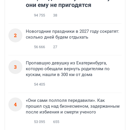
они ему не пригодятся
94 755
38
Новогодние праздники в 2027 году сократят:
2
сколько дней будем отдыхать
56 666
27
Пропавшую девушку из Екатеринбурга,
3
которую обещали вернуть родителям по
кускам, нашли в 300 км от дома
54 405
«Они сами полполя передавили». Как
4
прошел суд над бизнесменом, задержанным
после избиения и смерти ученого
53 095
655