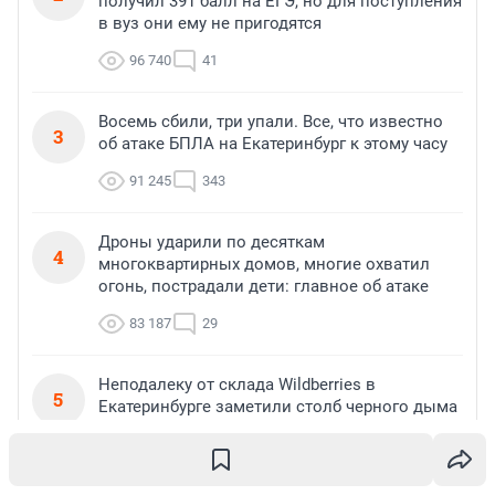
получил 391 балл на ЕГЭ, но для поступления
в вуз они ему не пригодятся
96 740
41
Восемь сбили, три упали. Все, что известно
3
об атаке БПЛА на Екатеринбург к этому часу
91 245
343
Дроны ударили по десяткам
4
многоквартирных домов, многие охватил
огонь, пострадали дети: главное об атаке
83 187
29
Неподалеку от склада Wildberries в
5
Екатеринбурге заметили столб черного дыма
70 532
113