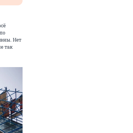
всё
по
ивны. Нет
е так