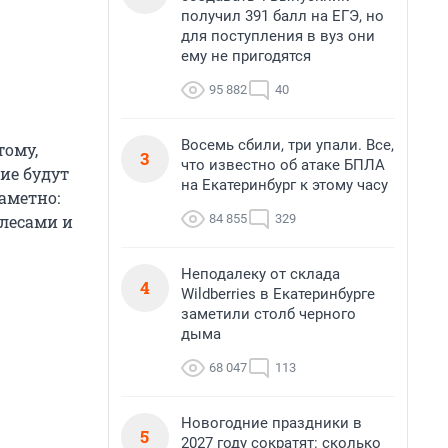
получил 391 балл на ЕГЭ, но
для поступления в вуз они
ему не пригодятся
95 882
40
Восемь сбили, три упали. Все,
тому,
3
что известно об атаке БПЛА
ие будут
на Екатеринбург к этому часу
аметно:
84 855
329
 лесами и
Неподалеку от склада
4
Wildberries в Екатеринбурге
заметили столб черного
дыма
68 047
113
Новогодние праздники в
5
2027 году сократят: сколько