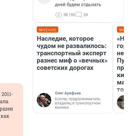
дней будем отдыхать
58 155
29
МНЕНИЕ
МНЕНИ
Наследие, которое
«Нет 
чудом не развалилось:
городо
транспортный эксперт
недоф
разнес миф о «вечных»
Путеш
советских дорогах
проех
килом
машин
того
Олег Арефьев
2011-
Блогер, предприниматель,
тала
владелец в транспортном
бизнесе
ершен
 как