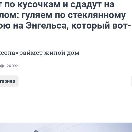
 по кусочкам и сдадут на
лом: гуляем по стеклянному
ою на Энгельса, который вот-
неола» займет жилой дом
24 092
тариев