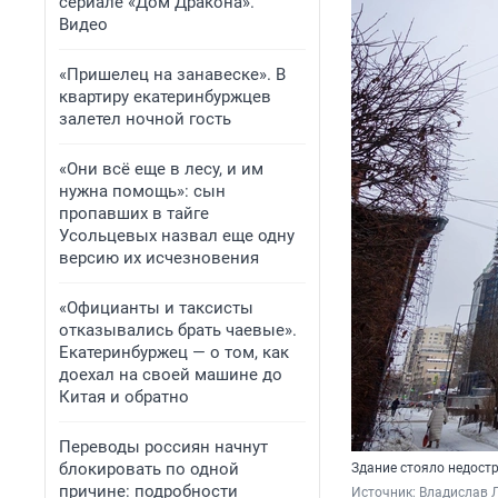
сериале «Дом Дракона».
Видео
«Пришелец на занавеске». В
квартиру екатеринбуржцев
залетел ночной гость
«Они всё еще в лесу, и им
нужна помощь»: сын
пропавших в тайге
Усольцевых назвал еще одну
версию их исчезновения
«Официанты и таксисты
отказывались брать чаевые».
Екатеринбуржец — о том, как
доехал на своей машине до
Китая и обратно
Переводы россиян начнут
блокировать по одной
Здание стояло недостр
причине: подробности
Источник: 
Владислав Л