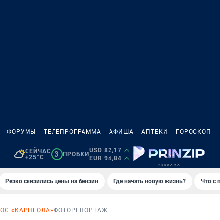
ФОРУМЫ
ТЕЛЕПРОГРАММА
АФИША
АПТЕКИ
ГОРОСКОП
USD 82,17
СЕЙЧАС
3
ПРОБКИ
+25°C
EUR 94,84
Резко снизились цены на бензин
Где начать новую жизнь?
Что с 
ОС «КАРНЕОЛА»
ФОТОРЕПОРТАЖ