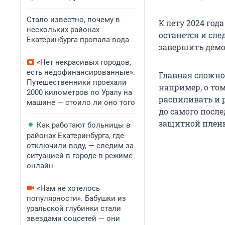
Стало известно, почему в
К лету 2024 год
нескольких районах
останется и сле
Екатеринбурга пропала вода
завершить демо
«Нет некрасивых городов,
есть недофинансированные».
Главная сложнос
Путешественники проехали
например, о то
2000 километров по Уралу на
распиливать и 
машине — стоило ли оно того
до самого посл
защитной плен
Как работают больницы в
районах Екатеринбурга, где
отключили воду, — следим за
ситуацией в городе в режиме
онлайн
«Нам не хотелось
популярности». Бабушки из
уральской глубинки стали
звездами соцсетей — они