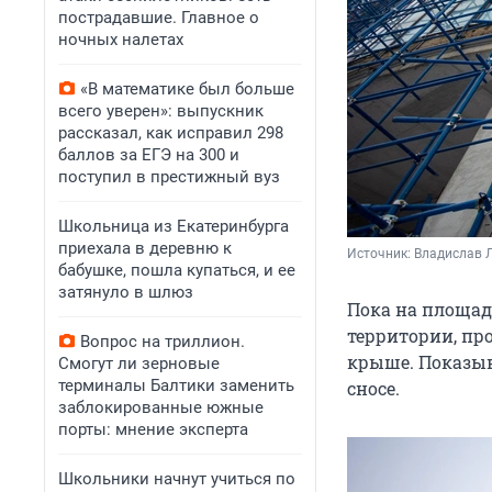
пострадавшие. Главное о
ночных налетах
«В математике был больше
всего уверен»: выпускник
рассказал, как исправил 298
баллов за ЕГЭ на 300 и
поступил в престижный вуз
Школьница из Екатеринбурга
приехала в деревню к
Источник: 
Владислав Л
бабушке, пошла купаться, и ее
затянуло в шлюз
Пока на площад
территории, пр
Вопрос на триллион.
крыше. Показыв
Смогут ли зерновые
терминалы Балтики заменить
сносе.
заблокированные южные
порты: мнение эксперта
Школьники начнут учиться по