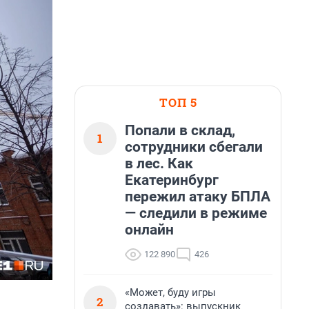
ТОП 5
Попали в склад,
1
сотрудники сбегали
в лес. Как
Екатеринбург
пережил атаку БПЛА
— следили в режиме
онлайн
122 890
426
«Может, буду игры
2
создавать»: выпускник