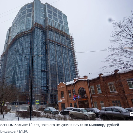
оенным больше 13 лет, пока его не купили почти за миллиард рублей
оншаков / E1.RU