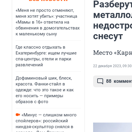
Разберут
«Меня не просто отменяют,
металло
меня хотят убить»: участница
«Мамы в 16» ответила на
недостр
обвинения в домогательствах
снесут
к маленькому сыну
Где классно отдыхать в
Место «Кар
Екатеринбурге: ищем лучшие
спа-центры, отели и парки
развлечений
22 декабря 2023, 09:30
Дофаминовый шик, блеск,
88
коммен
красота. Фанки-стайл в
одежде: что это такое и как
его носить — примеры
образов с фото
«Минус — слишком много
спойлеров»: российский
ниндзя-скульптор снялся в