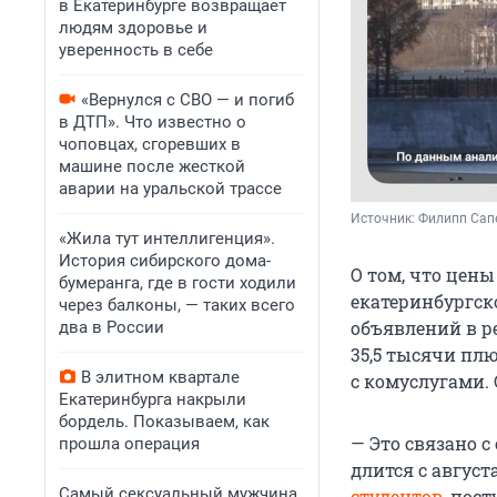
в Екатеринбурге возвращает
людям здоровье и
уверенность в себе
«Вернулся с СВО — и погиб
в ДТП». Что известно о
чоповцах, сгоревших в
машине после жесткой
аварии на уральской трассе
Источник: 
Филипп Сапе
«Жила тут интеллигенция».
История сибирского дома-
О том, что цены
бумеранга, где в гости ходили
екатеринбургск
через балконы, — таких всего
объявлений в р
два в России
35,5 тысячи плю
В элитном квартале
с комуслугами.
Екатеринбурга накрыли
бордель. Показываем, как
— Это связано 
прошла операция
длится с август
Самый сексуальный мужчина
студентов
, пос