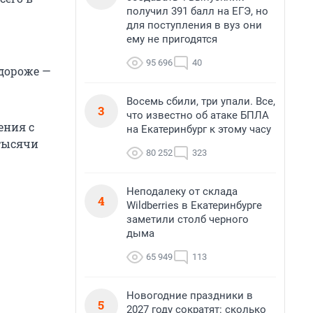
получил 391 балл на ЕГЭ, но
для поступления в вуз они
ему не пригодятся
95 696
40
 дороже —
Восемь сбили, три упали. Все,
3
что известно об атаке БПЛА
ения с
на Екатеринбург к этому часу
 тысячи
80 252
323
Неподалеку от склада
4
Wildberries в Екатеринбурге
заметили столб черного
дыма
65 949
113
Новогодние праздники в
5
2027 году сократят: сколько