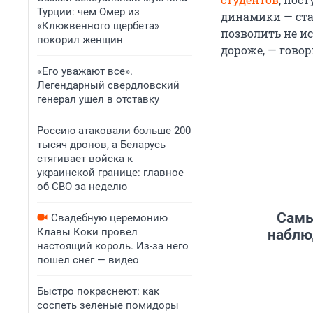
Турции: чем Омер из
динамики — ста
«Клюквенного щербета»
позволить не и
покорил женщин
дороже, — гово
«Его уважают все».
Легендарный свердловский
генерал ушел в отставку
Россию атаковали больше 200
тысяч дронов, а Беларусь
стягивает войска к
украинской границе: главное
об СВО за неделю
Самы
Свадебную церемонию
Клавы Коки провел
наблю
настоящий король. Из-за него
пошел снег — видео
Быстро покраснеют: как
соспеть зеленые помидоры