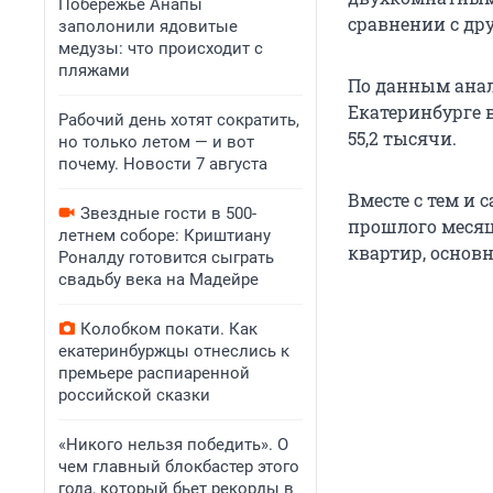
Побережье Анапы
сравнении с д
заполонили ядовитые
медузы: что происходит с
пляжами
По данным анал
Екатеринбурге в
Рабочий день хотят сократить,
55,2 тысячи.
но только летом — и вот
почему. Новости 7 августа
Вместе с тем и
Звездные гости в 500-
прошлого месяц
летнем соборе: Криштиану
квартир, основн
Роналду готовится сыграть
свадьбу века на Мадейре
Колобком покати. Как
екатеринбуржцы отнеслись к
премьере распиаренной
российской сказки
«Никого нельзя победить». О
чем главный блокбастер этого
года, который бьет рекорды в