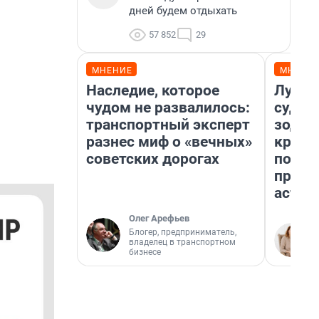
дней будем отдыхать
57 852
29
МНЕНИЕ
МНЕНИ
Наследие, которое
Луна 
чудом не развалилось:
судьб
транспортный эксперт
зодиа
разнес миф о «вечных»
круто
советских дорогах
полто
преду
астро
Олег Арефьев
Блогер, предприниматель,
владелец в транспортном
бизнесе