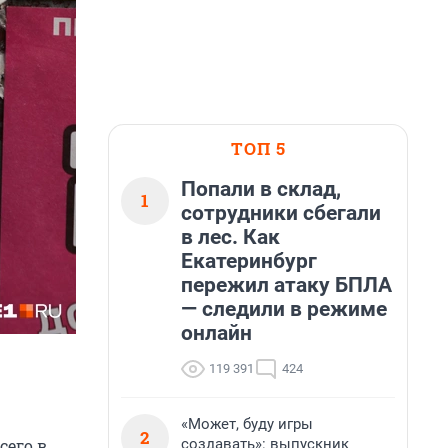
ТОП 5
Попали в склад,
1
сотрудники сбегали
в лес. Как
Екатеринбург
пережил атаку БПЛА
— следили в режиме
онлайн
119 391
424
«Может, буду игры
2
создавать»: выпускник
сего в