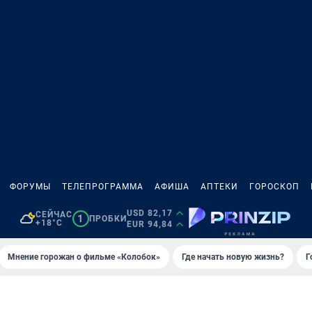
ФОРУМЫ
ТЕЛЕПРОГРАММА
АФИША
АПТЕКИ
ГОРОСКОП
USD 82,17
СЕЙЧАС
1
ПРОБКИ
+18°C
EUR 94,84
Мнение горожан о фильме «Колобок»
Где начать новую жизнь?
Г