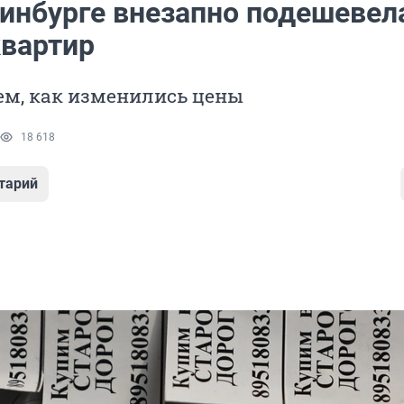
ринбурге внезапно подешевел
квартир
ем, как изменились цены
18 618
тарий