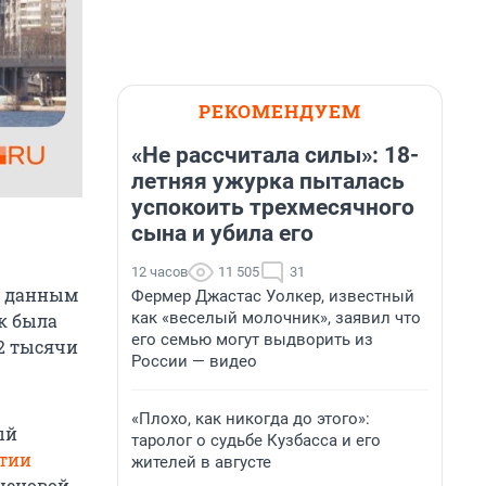
РЕКОМЕНДУЕМ
«Не рассчитала силы»: 18-
летняя ужурка пыталась
успокоить трехмесячного
сына и убила его
12 часов
11 505
31
о данным
Фермер Джастас Уолкер, известный
как «веселый молочник», заявил что
к была
его семью могут выдворить из
,2 тысячи
России — видео
«Плохо, как никогда до этого»:
ый
таролог о судьбе Кузбасса и его
ртии
жителей в августе
 ценовой