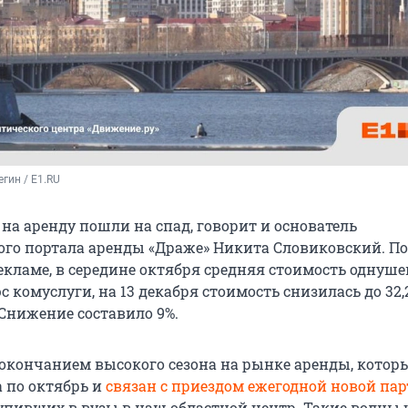
гин / E1.RU
 на аренду пошли на спад, говорит и основатель
ого портала аренды «Драже» Никита Словиковский. П
екламе, в середине октября средняя стоимость однуше
с комуслуги, на 13 декабря стоимость снизилась до 32
 Снижение составило 9%.
с окончанием высокого сезона на рынке аренды, котор
а по октябрь и
связан с приездом ежегодной новой па
тупивших в вузы в наш областной центр. Такие волны