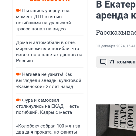
В Екате
Пытались увернуться:
аренда 
момент ДТП с пятью
погибшими на уральской
трассе попал на видео
Рассказыва
Дома и автомобили в огне,
13 декабря 2024, 15:41
мирные жители погибли: что
известно о налетах дронов на
Россию
71
коммен
Нагиева не узнать! Как
выглядели звезды культовой
«Каменской» 27 лет назад
Фура и самосвал
столкнулись на ЕКАД — есть
погибший. Кадры с места
«Колобок» собрал 100 млн за
два дня проката, но фанаты