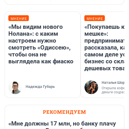
МНЕНИЕ
МНЕНИЕ
«Мы видим нового
«Покупаешь ко
Нолана»: с каким
мешке»:
настроем нужно
предпринимат
смотреть «Одиссею»,
рассказала, как
чтобы она не
самом деле ус
выглядела как фиаско
бизнес со скл
дешевых това
Наталья Шорох
Надежда Губарь
Открыла кофейн
деньги соцразв
РЕКОМЕНДУЕМ
«Мне должны 17 млн, но банку плачу