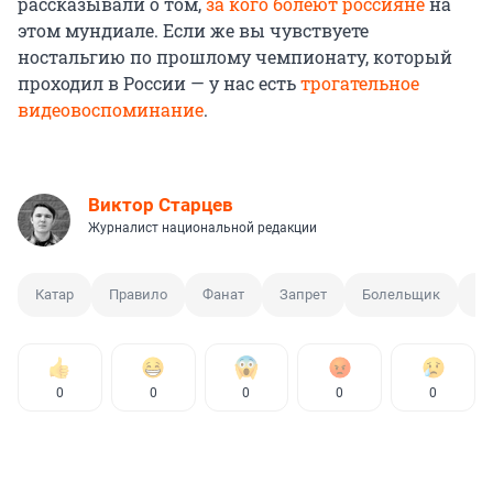
рассказывали о том,
за кого болеют россияне
на
этом мундиале. Если же вы чувствуете
ностальгию по прошлому чемпионату, который
проходил в России — у нас есть
трогательное
видеовоспоминание
.
Виктор Старцев
Журналист национальной редакции
Катар
Правило
Фанат
Запрет
Болельщик
Че
0
0
0
0
0