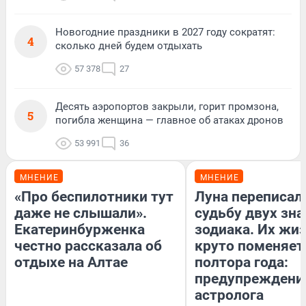
Новогодние праздники в 2027 году сократят:
4
сколько дней будем отдыхать
57 378
27
Десять аэропортов закрыли, горит промзона,
5
погибла женщина — главное об атаках дронов
53 991
36
МНЕНИЕ
МНЕНИЕ
«Про беспилотники тут
Луна переписал
даже не слышали».
судьбу двух зна
Екатеринбурженка
зодиака. Их жи
честно рассказала об
круто поменяет
отдыхе на Алтае
полтора года:
предупреждени
астролога