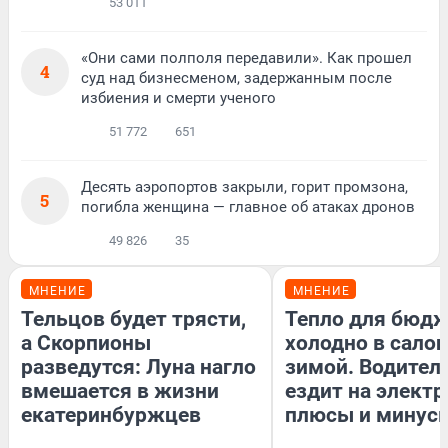
53 011
«Они сами полполя передавили». Как прошел
4
суд над бизнесменом, задержанным после
избиения и смерти ученого
51 772
651
Десять аэропортов закрыли, горит промзона,
5
погибла женщина — главное об атаках дронов
49 826
35
МНЕНИЕ
МНЕНИЕ
Тельцов будет трясти,
Тепло для бюдж
а Скорпионы
холодно в сало
разведутся: Луна нагло
зимой. Водитель
вмешается в жизни
ездит на электр
екатеринбуржцев
плюсы и минус